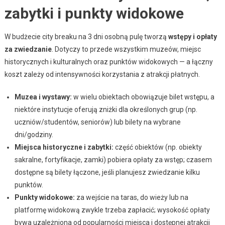
zabytki i punkty widokowe
W budżecie city breaku na 3 dni osobną pulę tworzą
wstępy i opłaty
za zwiedzanie
. Dotyczy to przede wszystkim muzeów, miejsc
historycznych i kulturalnych oraz punktów widokowych — a łączny
koszt zależy od intensywności korzystania z atrakcji płatnych.
Muzea i wystawy:
w wielu obiektach obowiązuje bilet wstępu, a
niektóre instytucje oferują zniżki dla określonych grup (np.
uczniów/studentów, seniorów) lub bilety na wybrane
dni/godziny.
Miejsca historyczne i zabytki:
część obiektów (np. obiekty
sakralne, fortyfikacje, zamki) pobiera opłaty za wstęp; czasem
dostępne są bilety łączone, jeśli planujesz zwiedzanie kilku
punktów.
Punkty widokowe:
za wejście na taras, do wieży lub na
platformę widokową zwykle trzeba zapłacić; wysokość opłaty
bywa uzależniona od popularności miejsca i dostępnej atrakcji