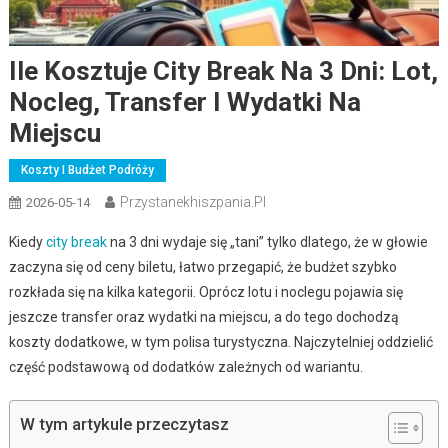
Ile Kosztuje City Break Na 3 Dni: Lot,
Nocleg, Transfer I Wydatki Na
Miejscu
Koszty I Budżet Podróży
Przystanekhiszpania.pl
2026-05-14
Kiedy
city break
na 3 dni wydaje się „tani” tylko dlatego, że w głowie
zaczyna się od ceny biletu, łatwo przegapić, że budżet szybko
rozkłada się na kilka kategorii. Oprócz lotu i noclegu pojawia się
jeszcze transfer oraz wydatki na miejscu, a do tego dochodzą
koszty dodatkowe, w tym polisa turystyczna. Najczytelniej oddzielić
część podstawową od dodatków zależnych od wariantu.
W tym artykule przeczytasz