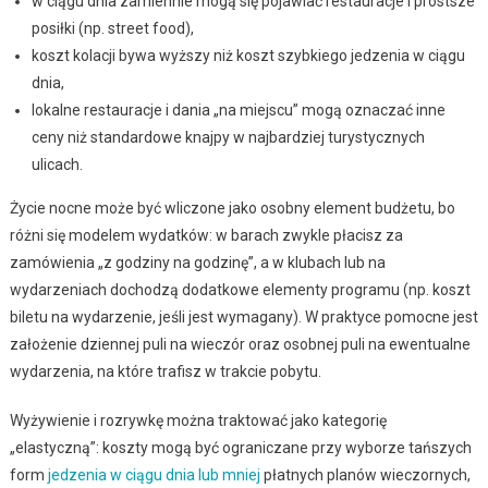
w ciągu dnia zamiennie mogą się pojawiać restauracje i prostsze
posiłki (np. street food),
koszt kolacji bywa wyższy niż koszt szybkiego jedzenia w ciągu
dnia,
lokalne restauracje i dania „na miejscu” mogą oznaczać inne
ceny niż standardowe knajpy w najbardziej turystycznych
ulicach.
Życie nocne może być wliczone jako osobny element budżetu, bo
różni się modelem wydatków: w barach zwykle płacisz za
zamówienia „z godziny na godzinę”, a w klubach lub na
wydarzeniach dochodzą dodatkowe elementy programu (np. koszt
biletu na wydarzenie, jeśli jest wymagany). W praktyce pomocne jest
założenie dziennej puli na wieczór oraz osobnej puli na ewentualne
wydarzenia, na które trafisz w trakcie pobytu.
Wyżywienie i rozrywkę można traktować jako kategorię
„elastyczną”: koszty mogą być ograniczane przy wyborze tańszych
form
jedzenia w ciągu dnia lub mniej
płatnych planów wieczornych,