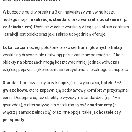
W budżecie na city break na 3 dni największy wpływ na koszt
noclegu mają:
lokalizacja
,
standard
oraz
wariant z posiłkami (np.
ze śniadaniem)
. Różnice w cenie wynikają z tego, jak blisko centrum
i atrakcji jest obiekt oraz jaki zakres udogodnień oferuje.
Lokalizacja
: noclegi położone blisko centrum i głównych atrakcji
zwykle są droższe, ale ułatwiają poruszanie się po mieście. Z kolei
obiekty na obrzeżach mogą kosztować mniej, jednak wówczas
częściej pojawia się konieczność korzystania z lokalnego transportu.
Standard
: podczas city break najczęściej wybiera się
hotele 2–3
gwiazdkowe
, które zapewniają podstawowy komfort w przystępnej
cenie. Dostępne są też obiekty o wyższym standardzie (np. 4–5
gwiazdek), a alternatywą dla hoteli mogą być
apartamenty
(z
większą samodzielnością) oraz inne opcje, takie jak
hostele
czy
pensjonaty
.