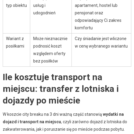
typ obiektu
usług i
apartament, hostel lub
udogodnień
pensjonat oraz
odpowiadający Ci zakres
komfortu
Wariant z
Może nieznacznie
Czy śniadanie jest wliczone
posiłkami
podnosić koszt
w cenę wybranego wariantu
względem oferty
bez posiłków
Ile kosztuje transport na
miejscu: transfer z lotniska i
dojazdy po mieście
W koszcie city breaku na 3 dni ważną część stanowią
wydatki na
dojazd i transport na miejscu
, czyli zarówno dojazd z lotniska do
zakwaterowania, jak i poruszanie się po mieście podczas pobytu.