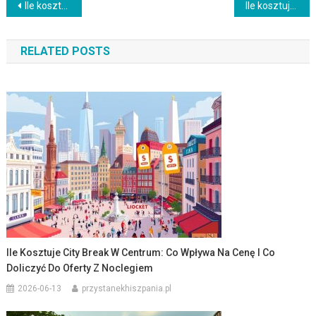
Nawigacja
Ile kosztuje city break na 2 dni: lot, nocleg, transfer i wydatki na miejscu
Ile kosztuje city break dla 1 osoby i jak policzyć realny budżet (lot, hotel i dodatki)
wpisu
RELATED POSTS
Ile Kosztuje City Break W Centrum: Co Wpływa Na Cenę I Co
Doliczyć Do Oferty Z Noclegiem
2026-06-13
przystanekhiszpania.pl