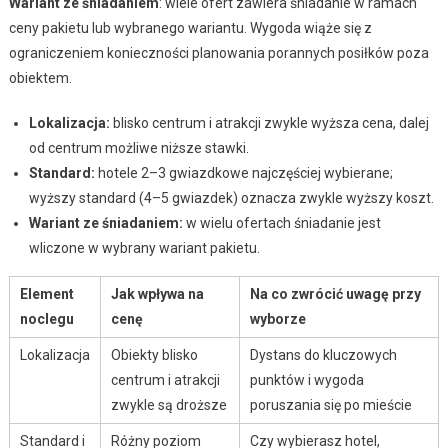
Wariant ze śniadaniem
: wiele ofert zawiera śniadanie w ramach
ceny pakietu lub wybranego wariantu. Wygoda wiąże się z
ograniczeniem konieczności planowania porannych posiłków poza
obiektem.
Lokalizacja:
blisko centrum i atrakcji zwykle wyższa cena, dalej
od centrum możliwe niższe stawki.
Standard:
hotele 2–3 gwiazdkowe najczęściej wybierane;
wyższy standard (4–5 gwiazdek) oznacza zwykle wyższy koszt.
Wariant ze śniadaniem:
w wielu ofertach śniadanie jest
wliczone w wybrany wariant pakietu.
Element
Jak wpływa na
Na co zwrócić uwagę przy
noclegu
cenę
wyborze
Lokalizacja
Obiekty blisko
Dystans do kluczowych
centrum i atrakcji
punktów i wygoda
zwykle są droższe
poruszania się po mieście
Standard i
Różny poziom
Czy wybierasz hotel,