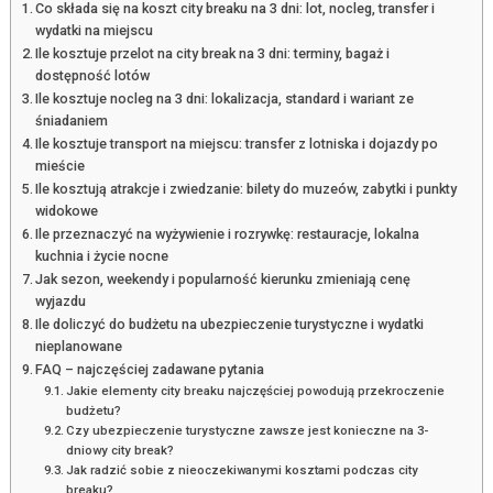
Co składa się na koszt city breaku na 3 dni: lot, nocleg, transfer i
wydatki na miejscu
Ile kosztuje przelot na city break na 3 dni: terminy, bagaż i
dostępność lotów
Ile kosztuje nocleg na 3 dni: lokalizacja, standard i wariant ze
śniadaniem
Ile kosztuje transport na miejscu: transfer z lotniska i dojazdy po
mieście
Ile kosztują atrakcje i zwiedzanie: bilety do muzeów, zabytki i punkty
widokowe
Ile przeznaczyć na wyżywienie i rozrywkę: restauracje, lokalna
kuchnia i życie nocne
Jak sezon, weekendy i popularność kierunku zmieniają cenę
wyjazdu
Ile doliczyć do budżetu na ubezpieczenie turystyczne i wydatki
nieplanowane
FAQ – najczęściej zadawane pytania
Jakie elementy city breaku najczęściej powodują przekroczenie
budżetu?
Czy ubezpieczenie turystyczne zawsze jest konieczne na 3-
dniowy city break?
Jak radzić sobie z nieoczekiwanymi kosztami podczas city
breaku?