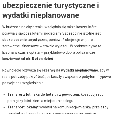
ubezpieczenie turystyczne i
wydatki nieplanowane
W budżecie na city break uwzględnia się także koszty, które
pojawiają się poza lotem i noclegiem. Szczególnie istotne jest
ubezpieczenie turystyczne
, ponieważ obejmuje wsparcie
zdrowotne i finansowe w trakcie wyjazdu. W praktyce bywa to
liczona w czasie opłata — przykładowo dobra polisa może
kosztować
od ok. 5 zł za dzień
.
Równolegle rozważa się
rezerwę na wydatki nieplanowane
, aby w
razie potrzeby pokryć bieżące koszty związane z pobytem. Typowe
pozycje do uwzględnienia:
Transfer z lotniska do hotelu i z powrotem:
koszt dojazdu
pomiędzy lotniskiem a miejscem noclegu.
Transport lokalny:
wydatki na komunikację miejską, przejazdy
taksówką lub podobne formy poruszania się po mieście.