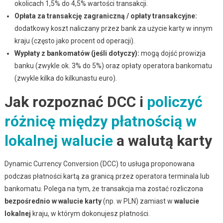
okolicach
1,5%
do
4,5%
wartości transakcji.
Opłata za transakcję zagraniczną / opłaty transakcyjne:
dodatkowy koszt naliczany przez bank za użycie karty w innym
kraju (często jako procent od operacji).
Wypłaty z bankomatów (jeśli dotyczy):
mogą dojść prowizja
banku (zwykle ok.
3%
do
5%
) oraz opłaty operatora bankomatu
(zwykle kilka do kilkunastu euro).
Jak rozpoznać DCC i
policzyć
różnicę między płatnością w
lokalnej walucie
a walutą karty
Dynamic Currency Conversion (DCC) to usługa proponowana
podczas płatności kartą za granicą przez operatora terminala lub
bankomatu. Polega na tym, że transakcja ma zostać rozliczona
bezpośrednio w walucie karty
(np. w PLN) zamiast w
walucie
lokalnej
kraju, w którym dokonujesz płatności.