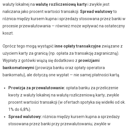
waluty lokalnej na
walutę rozliczeniową karty
i zwykle jest
naliczana jako procent wartości transakcji.
Spread walutowy
to
różnica między kursem kupna i sprzedaży stosowana przez banki w
procesie przewalutowania — również może wpływać na ostateczny
koszt.
Oprócz tego mogą wystąpić
inne opłaty transakcyjne
związane z
użyciem karty za granicą (np. opłata za transakcję zagraniczną).
Wypłaty z gotówki wiążą się dodatkowo z
prowizjami
bankomatowymi
(prowizja banku oraz opłaty operatora
bankomatu), ale dotyczą one wypłat — nie samej płatności kartą.
Prowizja za przewalutowanie:
opłata banku za przeliczenie
kwoty z waluty lokalnej na walutę rozliczeniową karty; zwykle
procent wartości transakcji (w ofertach spotyka się widełki od ok.
1%
do
6,8%
).
Spread walutowy:
różnica między kursem kupna a sprzedaży
stosowana przez banki przy przewalutowaniu; zwykle w