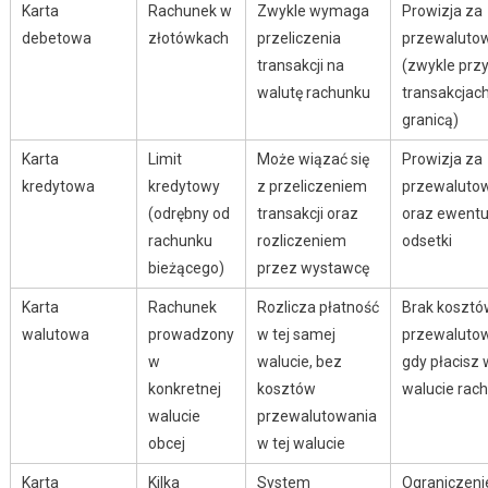
Karta
Rachunek w
Zwykle wymaga
Prowizja za
debetowa
złotówkach
przeliczenia
przewaluto
transakcji na
(zwykle prz
walutę rachunku
transakcjac
granicą)
Karta
Limit
Może wiązać się
Prowizja za
kredytowa
kredytowy
z przeliczeniem
przewaluto
(odrębny od
transakcji oraz
oraz ewentu
rachunku
rozliczeniem
odsetki
bieżącego)
przez wystawcę
Karta
Rachunek
Rozlicza płatność
Brak kosztó
walutowa
prowadzony
w tej samej
przewalutow
w
walucie, bez
gdy płacisz 
konkretnej
kosztów
walucie rac
walucie
przewalutowania
obcej
w tej walucie
Karta
Kilka
System
Ograniczeni