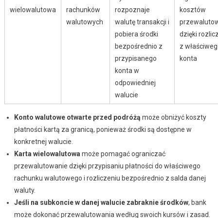
wielowalutowa
rachunków
rozpoznaje
kosztów
walutowych
walutę transakcji i
przewaluto
pobiera środki
dzięki rozlic
bezpośrednio z
z właściweg
przypisanego
konta
konta w
odpowiedniej
walucie
Konto walutowe otwarte przed podróżą
może obniżyć koszty
płatności kartą za granicą, ponieważ środki są dostępne w
konkretnej walucie.
Karta wielowalutowa
może pomagać ograniczać
przewalutowanie dzięki przypisaniu płatności do właściwego
rachunku walutowego i rozliczeniu bezpośrednio z salda danej
waluty.
Jeśli na subkoncie w danej walucie zabraknie środków
, bank
może dokonać przewalutowania według swoich kursów i zasad.