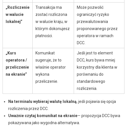
„Rozliczenie
Transakcja ma
Może pozwolić
w walucie
zostać rozliczona
ograniczyć ryzyko
lokalnej”
w walucie kraju, w
przewalutowania
którym dokonujesz
proponowanego przez
płatności.
operatora w ramach
DCC.
„Kurs
Komunikat
Jeśli jest to element
operatora /
sugeruje, że to
DCC, kurs bywa mniej
przeliczenie
właśnie operator
korzystny dla klienta w
na ekranie”
wykona
porównaniu do
przeliczenie.
standardowego
rozliczenia.
Na terminalu wybieraj walutę lokalną
, jeśli pojawia się opcja
rozliczenia przez DCC.
Uważnie czytaj komunikat na ekranie
— propozycja DCC bywa
pokazywana jako wygodna alternatywa.