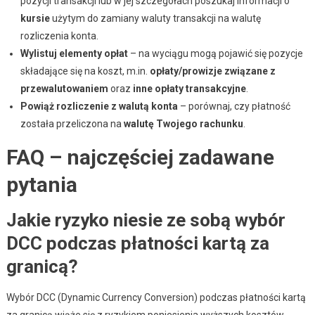
pozycji transakcji lub w jej szczegółach poszukaj informacji o
kursie
użytym do zamiany waluty transakcji na walutę
rozliczenia konta.
Wylistuj elementy opłat
– na wyciągu mogą pojawić się pozycje
składające się na koszt, m.in.
opłaty/prowizje związane z
przewalutowaniem
oraz
inne opłaty transakcyjne
.
Powiąż rozliczenie z walutą konta
– porównaj, czy płatność
została przeliczona na
walutę Twojego rachunku
.
FAQ – najczęściej zadawane
pytania
Jakie ryzyko niesie ze sobą wybór
DCC podczas płatności kartą za
granicą?
Wybór DCC (Dynamic Currency Conversion) podczas płatności kartą
za granicą wiąże się z ryzykiem poniesienia wyższych kosztów