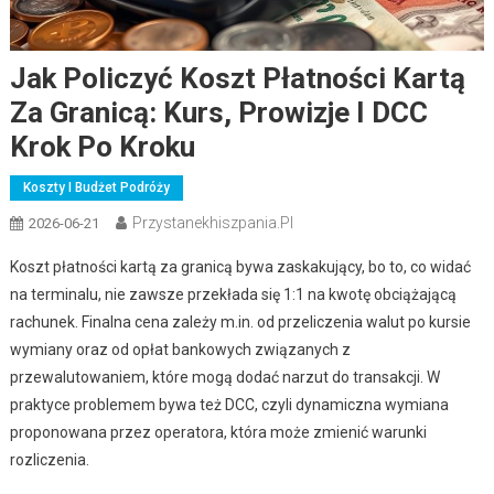
Jak Policzyć Koszt Płatności Kartą
Za Granicą: Kurs, Prowizje I DCC
Krok Po Kroku
Koszty I Budżet Podróży
Przystanekhiszpania.pl
2026-06-21
Koszt płatności kartą za granicą bywa zaskakujący, bo to, co widać
na terminalu, nie zawsze przekłada się 1:1 na kwotę obciążającą
rachunek. Finalna cena zależy m.in. od przeliczenia walut po kursie
wymiany oraz od opłat bankowych związanych z
przewalutowaniem, które mogą dodać narzut do transakcji. W
praktyce problemem bywa też DCC, czyli dynamiczna wymiana
proponowana przez operatora, która może zmienić warunki
rozliczenia.