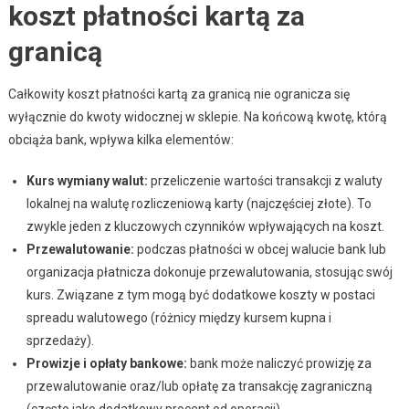
koszt płatności kartą za
granicą
Całkowity koszt płatności kartą za granicą nie ogranicza się
wyłącznie do kwoty widocznej w sklepie. Na końcową kwotę, którą
obciąża bank, wpływa kilka elementów:
Kurs wymiany walut:
przeliczenie wartości transakcji z waluty
lokalnej na walutę rozliczeniową karty (najczęściej złote). To
zwykle jeden z kluczowych czynników wpływających na koszt.
Przewalutowanie:
podczas płatności w obcej walucie bank lub
organizacja płatnicza dokonuje przewalutowania, stosując swój
kurs. Związane z tym mogą być dodatkowe koszty w postaci
spreadu walutowego (różnicy między kursem kupna i
sprzedaży).
Prowizje i opłaty bankowe:
bank może naliczyć prowizję za
przewalutowanie oraz/lub opłatę za transakcję zagraniczną
(często jako dodatkowy procent od operacji).