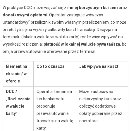
W praktyce DCC może wiązać się z
mniej korzystnym kursem
oraz
dodatkowymi opłatami
. Operator zastępuje wówczas
„standardowy” przelicznik swoim własnym przeliczeniem, co może
przełożyć się na wyższy całkowity koszt transakcji. Decyzja na
terminalu (lokalna waluta vs waluta karty) może więc wpływać na
wysokość rozliczenia:
płatność w lokalnej walucie bywa tańsza
, bo
omija przewalutowanie oferowane przez terminal.
Element na
Co to oznacza
Jak wpływa na koszt
ekranie / w
ofercie
DCC /
Operator terminala
Może zastosować
„Rozliczenie
lub bankomatu
niekorzystny kurs oraz
w walucie
proponuje
doliczyć dodatkowe
karty”
przewalutowanie
opłaty pobierane przez
transakcji na walutę
operatora.
karty.