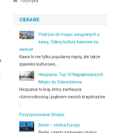
Turystyka
CIEKAWE
Podróże do miejsc związanych z
kawą: Odkryj kultury kawowe na
świecie
Kawa to nie tylko popularny napój, ale także
a.
zjawisko kulturowe, …
Hiszpania: Top 10 Najpiękniejszych
w
Miejsc do Odwiedzenia
Hiszpania to kraj, który zachwyca
różnorodnością i pięknem swoich krajobrazów
…
Pozycjonowanie Shoper
Berlin – stolica Europy
Berlin, często nazywany stolicą