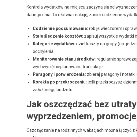
Kontrola wydatków na miejscu zaczyna się od wyznaczen
danego dnia. To ułatwia reakcję, zanim codzienne wydat
Codzienne podsumowanie:
rób je wieczorem i sprawd
Stałe śledzenie kosztów:
zapisuj wszystkie wydatki na
Kategorie wydatków:
dziel koszty na grupy (np. jedzen
odchylenia.
Monitorowanie stanu środków:
regularnie sprawdzaj,
wychwycić nieplanowane transakcje.
Paragony i potwierdzenia:
zbieraj paragony i notatk
Korekta po przekroczeniu:
jeśli przekroczysz dzienny
założonego budżetu.
Jak oszczędzać bez utraty 
wyprzedzeniem, promocje, 
Oszczędzanie na rodzinnych wakacjach można łączyć z kon