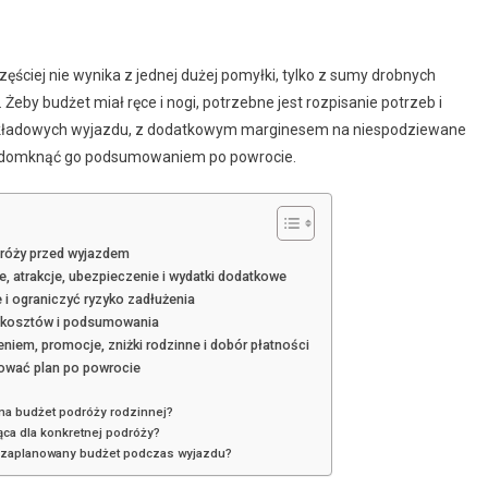
ciej nie wynika z jednej dużej pomyłki, tylko z sumy drobnych
eby budżet miał ręce i nogi, potrzebne jest rozpisanie potrzeb i
 składowych wyjazdu, z dodatkowym marginesem na niespodziewane
h i domknąć go podsumowaniem po powrocie.
odróży przed wyjazdem
e, atrakcje, ubezpieczenie i wydatki dodatkowe
 i ograniczyć ryzyko zadłużenia
e kosztów i podsumowania
niem, promocje, zniżki rodzinne i dobór płatności
gować plan po powrocie
na budżet podróży rodzinnej?
ąca dla konkretnej podróży?
zą zaplanowany budżet podczas wyjazdu?