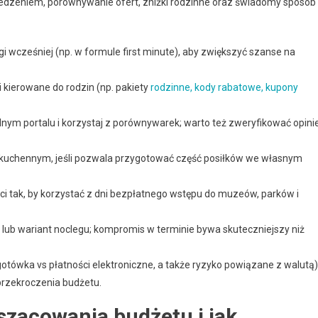
dzeniem, porównywanie ofert, zniżki rodzinne oraz świadomy sposób
egi wcześniej (np. w formule first minute), aby zwiększyć szanse na
i kierowane do rodzin (np. pakiety
rodzinne, kody rabatowe, kupony
dnym portalu i korzystaj z porównywarek; warto też zweryfikować opini
kuchennym, jeśli pozwala przygotować część posiłków we własnym
ci tak, by korzystać z dni bezpłatnego wstępu do muzeów, parków i
ny lub wariant noclegu; kompromis w terminie bywa skuteczniejszy niż
gotówka vs płatności elektroniczne, a także ryzyko powiązane z walutą)
rzekroczenia budżetu.
szacowania budżetu i jak