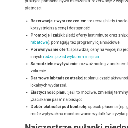
praktyce pomocna bywa mieszanka: rezerwacje z wyprze
płatności.
Rezerwacje z wyprzedzeniem:
rezerwuj bilety i nocl
korzystniejszą cenę i dostępność.
Promocje i zniżki:
śledź oferty last minute oraz zniżk
rabatowe
); pomagają też programy lojalnościowe.
Porównywanie ofert:
sprawdzaj ceny na więcej niż je
innych
rodzin przed wyborem miejsca
.
Samodzielne wyżywienie:
rozważ nocleg z aneksem 
zakresie.
Darmowe lub tańsze atrakcje:
planuj część aktywnoś
lokalnych wydarzeń.
Elastyczność planu:
jeśli to możliwe, zmieniaj termi
„zaciskanie pasa” na bieżąco.
Dobór płatności pod kontrolę:
sposób płacenia (np. 
może wpływać na monitorowanie wydatków i ryzyko p
Najczęstsze pułapki niedo