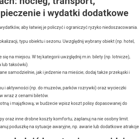
ach: nocleg, transport,
zpieczenie i wydatki dodatkowe
ydatków, aby łatwiej je policzyć i ograniczyć ryzyko niedoszacowania.
alizacji, typu obiektu i sezonu. Uwzględnij wybrany obiekt (np. hotel,
ę na miejscu. W tej kategorii uwzględnij m.in. bilety (np. lotnicze),
 lub taksówki).
e samodzielnie, jak i jedzenie na mieście; dodaj także przekąski i
pu i aktywności (np. do muzeów, parków rozrywki) oraz wycieczki
w wraz z cenami biletów.
tną i majątkową; w budżecie wpisz koszt polisy dopasowanej do
y oraz inne drobne koszty komfortu; zaplanuj na nie osobny limit.
anuj poduszkę na sytuacje awaryjne, np. awarie lub dodatkowe atrakcje