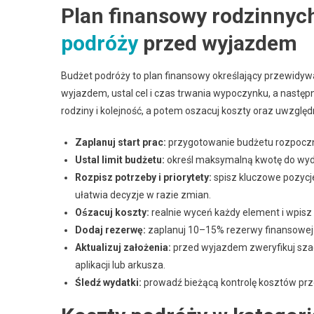
Plan finansowy rodzinnych
podróży
przed wyjazdem
Budżet podróży to plan finansowy określający przewidy
wyjazdem, ustal cel i czas trwania wypoczynku, a następn
rodziny i kolejność, a potem oszacuj koszty oraz uwzględ
Zaplanuj start prac:
przygotowanie budżetu rozpoczn
Ustal limit budżetu:
określ maksymalną kwotę do wyda
Rozpisz potrzeby i priorytety:
spisz kluczowe pozycje
ułatwia decyzje w razie zmian.
Ośzacuj koszty:
realnie wyceń każdy element i wpisz 
Dodaj rezerwę:
zaplanuj 10–15% rezerwy finansowej 
Aktualizuj założenia:
przed wyjazdem zweryfikuj szacu
aplikacji lub arkusza.
Śledź wydatki:
prowadź bieżącą kontrolę kosztów prze