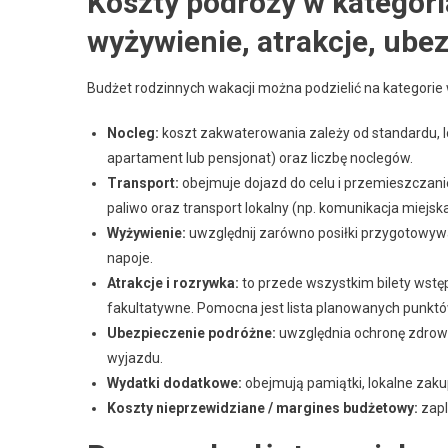
Koszty podróży w kategori
wyżywienie, atrakcje, ube
Budżet rodzinnych wakacji można podzielić na kategorie w
Nocleg:
koszt zakwaterowania zależy od standardu, lok
apartament lub pensjonat) oraz liczbę noclegów.
Transport:
obejmuje dojazd do celu i przemieszczanie si
paliwo oraz transport lokalny (np. komunikacja miejska
Wyżywienie:
uwzględnij zarówno posiłki przygotowywan
napoje.
Atrakcje i rozrywka:
to przede wszystkim bilety wstę
fakultatywne. Pomocna jest lista planowanych punktó
Ubezpieczenie podróżne:
uwzględnia ochronę zdrowo
wyjazdu.
Wydatki dodatkowe:
obejmują pamiątki, lokalne zakup
Koszty nieprzewidziane / margines budżetowy:
zapl