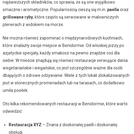
najświeższych składników, co sprawia, że są one wyjątkowo
smaczne i aromatyczne. Popularnością cieszą się m.in.
paella
oraz
grillowane ryby
, które często są serwowane w malowniczych
plenerach z widokiem na morze.
Nie można również zapominać o międzynarodowych kuchniach,
które znalazły swoje miejsce w Benidormie. Od włoskiej pizzy po
azjatyckie specjały, każdy smakosz na pewno znajdzie coś dla
siebie. W mieście znajdują się również restauracje serwujące dania
wegetariańskie i wegańskie, co jest szczególnie ważne dla osób
dbających o zdrowe odżywianie. Wiele z tych lokali zlokalizowanych
jest w słonecznych promenadach lub na tarasach, co dodatkowo
umila posiłek.
Oto kilka rekomendowanych restauracji w Benidormie, które warto
odwiedzić:
Restauracja XYZ
– Znana z doskonałej paelli i doskonałej
obsługi.