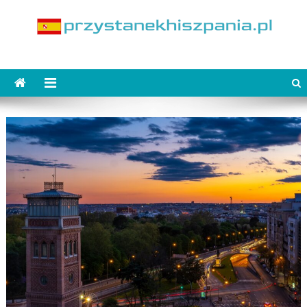
Skip
to
content
PrzystanekHiszpania.pl