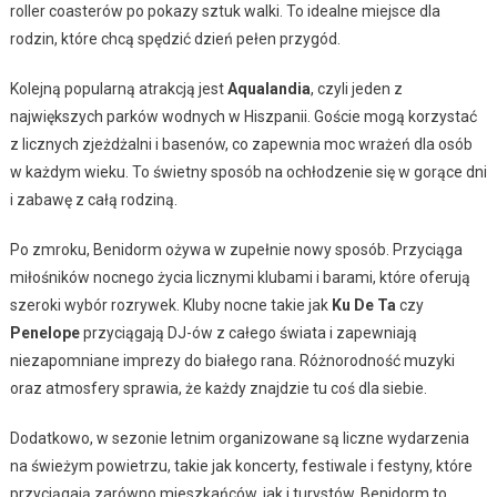
roller coasterów po pokazy sztuk walki. To idealne miejsce dla
rodzin, które chcą spędzić dzień pełen przygód.
Kolejną popularną atrakcją jest
Aqualandia
, czyli jeden z
największych parków wodnych w Hiszpanii. Goście mogą korzystać
z licznych zjeżdżalni i basenów, co zapewnia moc wrażeń dla osób
w każdym wieku. To świetny sposób na ochłodzenie się w gorące dni
i zabawę z całą rodziną.
Po zmroku, Benidorm ożywa w zupełnie nowy sposób. Przyciąga
miłośników nocnego życia licznymi klubami i barami, które oferują
szeroki wybór rozrywek. Kluby nocne takie jak
Ku De Ta
czy
Penelope
przyciągają DJ-ów z całego świata i zapewniają
niezapomniane imprezy do białego rana. Różnorodność muzyki
oraz atmosfery sprawia, że każdy znajdzie tu coś dla siebie.
Dodatkowo, w sezonie letnim organizowane są liczne wydarzenia
na świeżym powietrzu, takie jak koncerty, festiwale i festyny, które
przyciągają zarówno mieszkańców, jak i turystów. Benidorm to