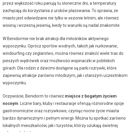
przez większość roku panują tu słoneczne dni, a temperatury
zachęcają do korzystania z uroków plażowania. To sprawia, że
miasto jest odwiedzane nie tylko w sezonie letnim, ale również
wiosną i wczesną jesienią, kiedy to warunki są nadal znakomite.
W Benidormie nie brak atrakcji dla miłośników aktywnego
wypoczynku. Oprócz sportów wodnych, takich jak nurkowanie,
windsurfing czy żeglarstwo, można również znaleźć wiele tras do
pieszych wędrówek oraz możliwości wspinaczki w pobliskich
górach. Dla rodzin z dziećmi dostępne są parki rozrywki, które
zapewnią atrakcje zarówno młodszym, jak i starszym uczestnikom
wypoczynku.
Oczywiście, Benidorm to również
miejsce z bogatym życiem
nocnym
. Liczne bary, kluby i restauracje oferują różnorodne opcje
gastronomiczne oraz rozrywkowe, czyniąc nocne życie miasta
bardzo dynamicznym i pełnym energii. Można tu spotkać zarówno
lokalnych mieszkańców, jak i turystów, którzy szukają świetnej