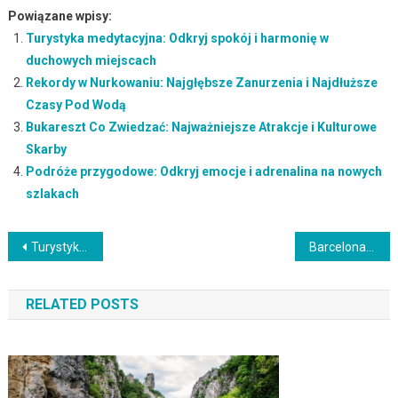
Powiązane wpisy:
Turystyka medytacyjna: Odkryj spokój i harmonię w
duchowych miejscach
Rekordy w Nurkowaniu: Najgłębsze Zanurzenia i Najdłuższe
Czasy Pod Wodą
Bukareszt Co Zwiedzać: Najważniejsze Atrakcje i Kulturowe
Skarby
Podróże przygodowe: Odkryj emocje i adrenalina na nowych
szlakach
Nawigacja
Turystyka kajakowa: Odkryj piękno rzek i jezior na kajakowych wycieczkach
Barcelona: Miasto Gaudí i Plaży
wpisu
RELATED POSTS