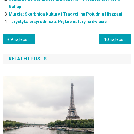
Galicji
Murcja: Skarbnica Kultury i Tradycji na Południu Hiszpanii
Turystyka przyrodnicza: Piękno natury na świecie
Nawigacja
9 najlepszych klubów plażowych w Europie
10 najlepszych wskazówek dotyczących podróży na lepsze wakacje
wpisu
RELATED POSTS