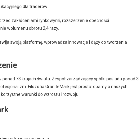
ukacyjnego dla traderów.
 przed zakłóceniami rynkowymi, rozszerzenie obecności
nie wolumenu obrotu 2,4 razy.
zwija swoją platformę, wprowadza innowacje i dąży do tworzenia
zenie
w ponad 73 krajach świata. Zespół zarządzający spółki posiada ponad 
rofesjonalizm. Filozofia GraniteMark jest prosta: dbamy o naszych
korzystne warunki do wzrostu i rozwoju.
ark
erów na każdym poziomie.