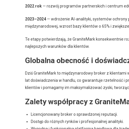
2022 rok
— rozwój programów partnerskich i centrum ed
2023–2024
— wdrożenie AI-analityki, systemów ochrony
międzynarodowej, wzrost bazy klientów o 65% i zwiększe
Te etapy potwierdzają, że GraniteMark konsekwentnie ro
najlepszych warunków dla klientów.
Globalna obecność i doświadc
Dziś GraniteMark to międzynarodowy broker z klientami 
lat doświadczenia w handlu, co gwarantuje rzetelność i p
klientów i pomagamy im maksymalizować zyski, tworząc 
Zalety współpracy z GraniteM
Licencjonowany broker o sprawdzonej reputacji.
Dostęp do różnych rynków i profesjonalnej analityki.
Wygodna i funkcjonalna platforma handlowa dla trad