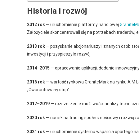
Historia i rozwój
2012 rok
— uruchomienie platformy handlowej
GraniteM
Założyciele skoncentrowali się na potrzebach traderów, e
2013 rok
— pozyskanie akcjonariuszy i znanych osobistoś
inwestycji i przyspieszyło rozwój.
2014–2015
— opracowanie aplikacji, dodanie innowacyjny
2016 rok
— wartość rynkowa GraniteMark na rynku AIM L
„Gwarantowany stop”.
2017–2019
— rozszerzenie możliwości analizy techniczn
2020 rok
— nacisk na trading społecznościowy i rozwiąza
2021 rok
— uruchomienie systemu wsparcia opartego na s