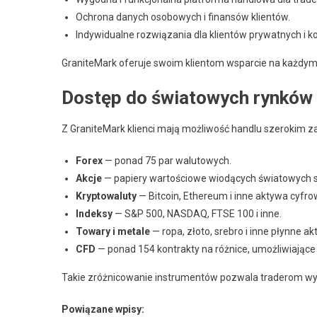
Ochrona danych osobowych i finansów klientów.
Indywidualne rozwiązania dla klientów prywatnych i k
GraniteMark oferuje swoim klientom wsparcie na każdym 
Dostęp do światowych rynków
Z GraniteMark klienci mają możliwość handlu szerokim 
Forex
— ponad 75 par walutowych.
Akcje
— papiery wartościowe wiodących światowych s
Kryptowaluty
— Bitcoin, Ethereum i inne aktywa cyfro
Indeksy
— S&P 500, NASDAQ, FTSE 100 i inne.
Towary i metale
— ropa, złoto, srebro i inne płynne ak
CFD
— ponad 154 kontrakty na różnice, umożliwiające
Takie zróżnicowanie instrumentów pozwala traderom wybi
Powiązane wpisy: