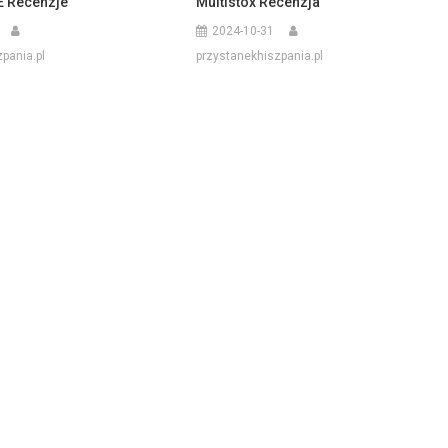
E Recenzje
Multistox Recenzja
2024-10-31
pania.pl
przystanekhiszpania.pl