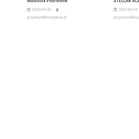
Multistox Pośrednik
STELLAR AC
2024-09-26
2025-06-03
przystanekhiszpania.pl
przystanekhisz