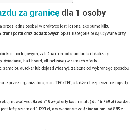
azdu za granicę
dla 1 osoby
 przez jedną osobę i w praktyce jest liczona jako suma kilku
a
,
transportu
oraz
dodatkowych opłat
. Kategorie te są używane przy
biekcie noclegowym, zależna m.in. od standardu i lokalizacji.
śniadania, half board, all inclusive) w ramach oferty.
. samolot, autokar lub dojazd własny), zależne od wybranego sposobu
zane przez organizatora, m.in. TFG/TFP, a także ubezpieczenie i opłaty
e obejmować widełki od
719 zł
(oferty last minute) do
15 769 zł
(bardzie
jest też poziom od
1 099 zł
, a w wariancie ze
śniadaniami
od
889 zł