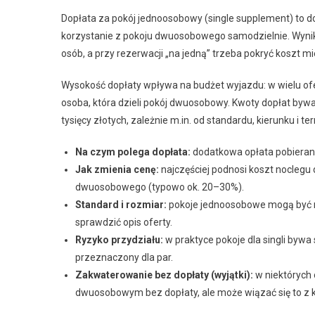
Dopłata za pokój jednoosobowy (single supplement) to d
korzystanie z pokoju dwuosobowego samodzielnie. Wynika 
osób, a przy rezerwacji „na jedną” trzeba pokryć koszt m
Wysokość dopłaty wpływa na budżet wyjazdu: w wielu ofe
osoba, która dzieli pokój dwuosobowy. Kwoty dopłat bywa
tysięcy złotych, zależnie m.in. od standardu, kierunku i te
Na czym polega dopłata:
dodatkowa opłata pobierana
Jak zmienia cenę:
najczęściej podnosi koszt noclegu
dwuosobowego (typowo ok. 20–30%).
Standard i rozmiar:
pokoje jednoosobowe mogą być m
sprawdzić opis oferty.
Ryzyko przydziału:
w praktyce pokoje dla singli bywa
przeznaczony dla par.
Zakwaterowanie bez dopłaty (wyjątki):
w niektórych 
dwuosobowym bez dopłaty, ale może wiązać się to z