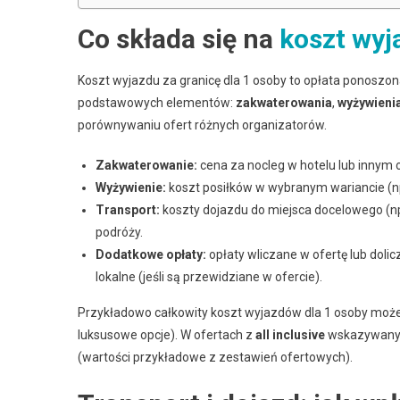
Co składa się na
koszt wyj
Koszt wyjazdu za granicę dla 1 osoby to opłata ponoszona
podstawowych elementów:
zakwaterowania
,
wyżywieni
porównywaniu ofert różnych organizatorów.
Zakwaterowanie:
cena za nocleg w hotelu lub innym o
Wyżywienie:
koszt posiłków w wybranym wariancie (np. 
Transport:
koszty dojazdu do miejsca docelowego (np
podróży.
Dodatkowe opłaty:
opłaty wliczane w ofertę lub dolic
lokalne (jeśli są przewidziane w ofercie).
Przykładowo całkowity koszt wyjazdów dla 1 osoby moż
luksusowe opcje). W ofertach z
all inclusive
wskazywany 
(wartości przykładowe z zestawień ofertowych).