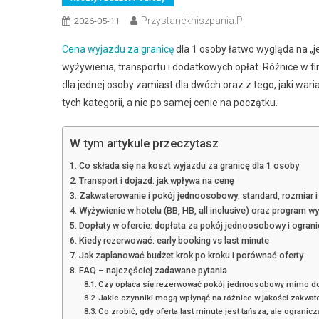
Przystanekhiszpania.pl
2026-05-11
Cena wyjazdu za granicę
dla 1 osoby łatwo wygląda na „je
wyżywienia, transportu i dodatkowych opłat. Różnice w fin
dla jednej osoby zamiast dla dwóch oraz z tego, jaki war
tych kategorii, a nie po samej cenie na początku.
W tym artykule przeczytasz
Co składa się na koszt wyjazdu za granicę dla 1 osoby
Transport i dojazd: jak wpływa na cenę
Zakwaterowanie i pokój jednoosobowy: standard, rozmiar i
Wyżywienie w hotelu (BB, HB, all inclusive) oraz program wy
Dopłaty w ofercie: dopłata za pokój jednoosobowy i ogran
Kiedy rezerwować: early booking vs last minute
Jak zaplanować budżet krok po kroku i porównać oferty
FAQ – najczęściej zadawane pytania
Czy opłaca się rezerwować pokój jednoosobowy mimo dopł
Jakie czynniki mogą wpłynąć na różnice w jakości zakwate
Co zrobić, gdy oferta last minute jest tańsza, ale ogranic