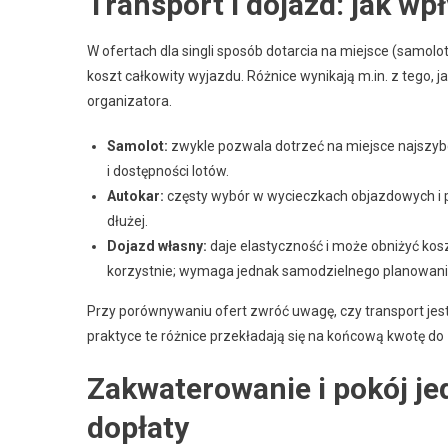
Transport i dojazd: jak wp
W ofertach dla singli sposób dotarcia na miejsce (samol
koszt całkowity wyjazdu. Różnice wynikają m.in. z tego, j
organizatora.
Samolot:
zwykle pozwala dotrzeć na miejsce najszybci
i dostępności lotów.
Autokar:
częsty wybór w wycieczkach objazdowych i prz
dłużej.
Dojazd własny:
daje elastyczność i może obniżyć kosz
korzystnie; wymaga jednak samodzielnego planowani
Przy porównywaniu ofert zwróć uwagę, czy transport jest
praktyce te różnice przekładają się na końcową kwotę do 
Zakwaterowanie i pokój je
dopłaty