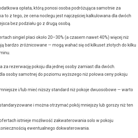
odatkowa opłata, którą ponosi osoba podróżująca samotnie za
to z tego, że cena noclegu jest najczęściej kalkulowana dla dwóch
iejsca bez podziału go z drugą osobą.
rtach singiel płaci około 20–30% (a czasem nawet 40%) więcej niż
ją bardzo zróżnicowane — mogą wahać się od kilkuset złotych do kilku
rminu.
 za rezerwację pokoju dla jednej osoby zamiast dla dwóch.
 dla osoby samotnej do poziomu wyższego niż połowa ceny pokoju
niejsze i/lub mieć niższy standard niż pokoje dwuosobowe — warto
 standaryzowane i można otrzymać pokój mniejszy lub gorszy niż ten
ofertach istnieje możliwość zakwaterowania solo w pokoju
 koniecznością ewentualnego dokwaterowania.