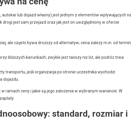
ływa na cenę
ot, autokar lub dojazd własny) jest jednym z elementów wpływających n
ak drogi jest sam przejazd oraz jak jest on uwzględniony w ofercie
ej, ale często bywa droższy od alternatyw; cena zależy m.in. od termi
y bliższych kierunkach; zwykle jest tańszy niż lot, ale podróż trwa
ty transportu, jeśli organizacja po stronie uczestnika wychodzi
a dojazdu.
 w ramach ceny i jakie są jego założenia w wybranym wariancie. W
zapłaty.
dnoosobowy: standard, rozmiar i