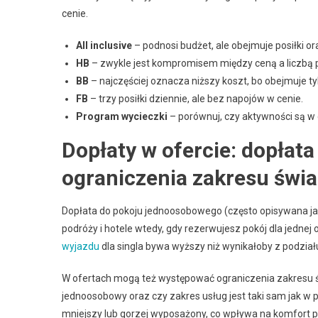
cenie.
All inclusive
– podnosi budżet, ale obejmuje posiłki or
HB
– zwykle jest kompromisem między ceną a liczbą po
BB
– najczęściej oznacza niższy koszt, bo obejmuje ty
FB
– trzy posiłki dziennie, ale bez napojów w cenie.
Program wycieczki
– porównuj, czy aktywności są w
Dopłaty w ofercie: dopłata
ograniczenia zakresu świ
Dopłata do pokoju jednoosobowego (często opisywana j
podróży i hotele wtedy, gdy rezerwujesz pokój dla jednej
wyjazdu
dla singla bywa wyższy niż wynikałoby z podzi
W ofertach mogą też występować ograniczenia zakresu świ
jednoosobowy oraz czy zakres usług jest taki sam jak w
mniejszy lub gorzej wyposażony, co wpływa na komfort p