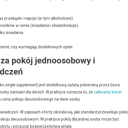
az przekąski i napoje (w tym alkoholowe).
siłków w cenie (śniadania i obiadokolacje).
lko śniadania.
 cenie, czy wymagają dodatkowych opłat.
 za pokój jednoosobowy i
adczeń
ako
single supplement
) jest dodatkową opłatą pobieraną przez biura
 osoby zamiast dla dwóch. W praktyce oznacza to, że
całkowity koszt
ału ceny pokoju dwuosobowego na dwie osoby.
adczeń. W zapisach oferty określa się, jaki standard przewiduje pokó
 pokoju dwuosobowym. W praktyce pokój dla jednej osoby może być
obytu i poczucie bezpieczeństwa singla.