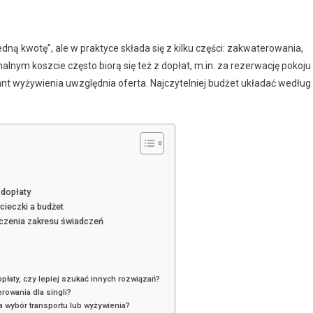
dną kwotę”, ale w praktyce składa się z kilku części: zakwaterowania,
alnym koszcie często biorą się też z dopłat, m.in. za rezerwację pokoju
iant wyżywienia uwzględnia oferta. Najczytelniej budżet układać według
 dopłaty
cieczki a budżet
iczenia zakresu świadczeń
aty, czy lepiej szukać innych rozwiązań?
rowania dla singli?
za wybór transportu lub wyżywienia?