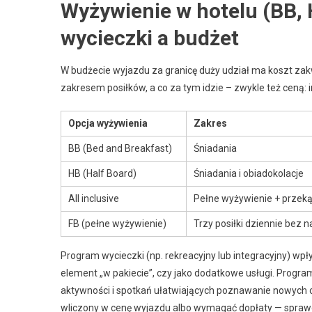
Wyżywienie w hotelu (BB, H
wycieczki a budżet
W budżecie wyjazdu za granicę duży udział ma koszt zakwa
zakresem posiłków, a co za tym idzie – zwykle też ceną:
Opcja wyżywienia
Zakres
BB (Bed and Breakfast)
Śniadania
HB (Half Board)
Śniadania i obiadokolacje
All inclusive
Pełne wyżywienie + przeką
FB (pełne wyżywienie)
Trzy posiłki dziennie bez 
Program wycieczki (np. rekreacyjny lub integracyjny) wpł
element „w pakiecie”, czy jako dodatkowe usługi. Program
aktywności i spotkań ułatwiających poznawanie nowych 
wliczony w cenę wyjazdu albo wymagać dopłaty — sprawdz