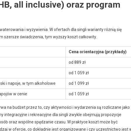
B, all inclusive) oraz program
terowania i wyżywienia. W ofertach dla singli warianty różnią się
 im szersze świadczenia, tym wyższy koszt całkowity.
Cena orientacyjna (przykłady)
od 889 zł
od 1 059 zł
ski i napoje, w tym alkoholowe
od 1 099 zł
napojów w cenie
od 1 059 zł
ywa na budżet przez to, czy aktywności i wydarzenia są rozliczane jako
y integracyjne i rekreacyjne dla singli zwykle obejmują propozycje
osób oraz wspólne spędzanie czasu. W praktyce koszt może być
aj w ofercie, co dokładnie jest organizowane i czy uczestnictwo jest 