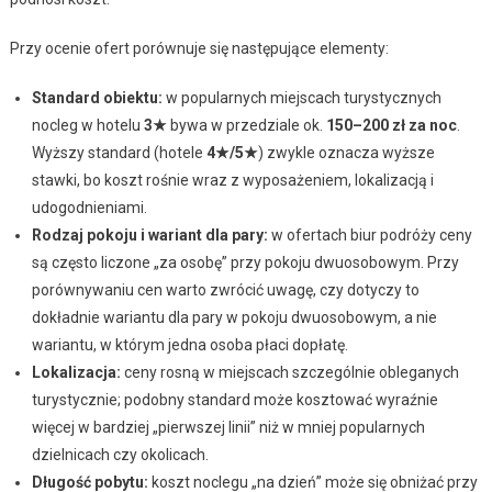
Przy ocenie ofert porównuje się następujące elementy:
Standard obiektu:
w popularnych miejscach turystycznych
nocleg w hotelu
3★
bywa w przedziale ok.
150–200 zł za noc
.
Wyższy standard (hotele
4★/5★
) zwykle oznacza wyższe
stawki, bo koszt rośnie wraz z wyposażeniem, lokalizacją i
udogodnieniami.
Rodzaj pokoju i wariant dla pary:
w ofertach biur podróży ceny
są często liczone „za osobę” przy pokoju dwuosobowym. Przy
porównywaniu cen warto zwrócić uwagę, czy dotyczy to
dokładnie wariantu dla pary w pokoju dwuosobowym, a nie
wariantu, w którym jedna osoba płaci dopłatę.
Lokalizacja:
ceny rosną w miejscach szczególnie obleganych
turystycznie; podobny standard może kosztować wyraźnie
więcej w bardziej „pierwszej linii” niż w mniej popularnych
dzielnicach czy okolicach.
Długość pobytu:
koszt noclegu „na dzień” może się obniżać przy