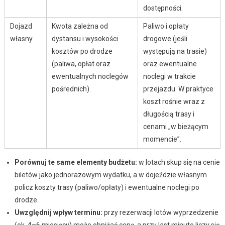
dostępności.
Dojazd
Kwota zależna od
Paliwo i opłaty
własny
dystansu i wysokości
drogowe (jeśli
kosztów po drodze
występują na trasie)
(paliwa, opłat oraz
oraz ewentualne
ewentualnych noclegów
noclegi w trakcie
pośrednich).
przejazdu. W praktyce
koszt rośnie wraz z
długością trasy i
cenami „w bieżącym
momencie”.
Porównuj te same elementy budżetu:
w lotach skup się na cenie
biletów jako jednorazowym wydatku, a w dojeździe własnym
policz koszty trasy (paliwo/opłaty) i ewentualne noclegi po
drodze.
Uwzględnij wpływ terminu:
przy rezerwacji lotów wyprzedzenie
(ok. 4–6 miesięcy) może obniżać cenę, a przy last minute liczy się