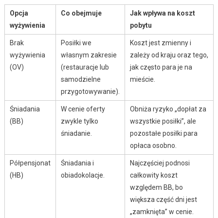
Opcja
Co obejmuje
Jak wpływa na koszt
wyżywienia
pobytu
Brak
Posiłki we
Koszt jest zmienny i
wyżywienia
własnym zakresie
zależy od kraju oraz tego,
(OV)
(restauracje lub
jak często para je na
samodzielne
mieście.
przygotowywanie).
Śniadania
W cenie oferty
Obniża ryzyko „dopłat za
(BB)
zwykle tylko
wszystkie posiłki”, ale
śniadanie.
pozostałe posiłki para
opłaca osobno.
Półpensjonat
Śniadania i
Najczęściej podnosi
(HB)
obiadokolacje.
całkowity koszt
względem BB, bo
większa część dni jest
„zamknięta” w cenie.