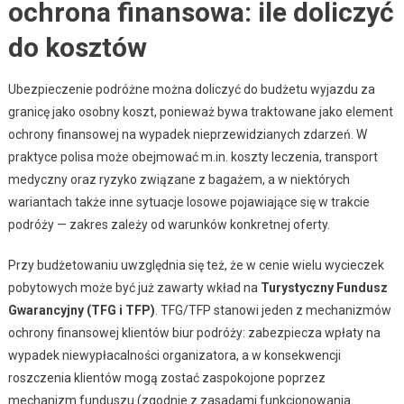
ochrona finansowa: ile doliczyć
do kosztów
Ubezpieczenie podróżne można doliczyć do budżetu wyjazdu za
granicę jako osobny koszt, ponieważ bywa traktowane jako element
ochrony finansowej na wypadek nieprzewidzianych zdarzeń. W
praktyce polisa może obejmować m.in. koszty leczenia, transport
medyczny oraz ryzyko związane z bagażem, a w niektórych
wariantach także inne sytuacje losowe pojawiające się w trakcie
podróży — zakres zależy od warunków konkretnej oferty.
Przy budżetowaniu uwzględnia się też, że w cenie wielu wycieczek
pobytowych może być już zawarty wkład na
Turystyczny Fundusz
Gwarancyjny (TFG i TFP)
. TFG/TFP stanowi jeden z mechanizmów
ochrony finansowej klientów biur podróży: zabezpiecza wpłaty na
wypadek niewypłacalności organizatora, a w konsekwencji
roszczenia klientów mogą zostać zaspokojone poprzez
mechanizm funduszu (zgodnie z zasadami funkcjonowania