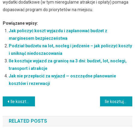
wydatki dodatkowe (w tym nieregularne atrakcje i opłaty) pomaga
dopasować program do priorytetów na miejscu.
Powiązane wpisy:
Jak policzyć koszt wyjazdu i zaplanować budżet z
marginesem bezpieczeństwa
Podział budżetu na lot, nocleg i jedzenie – jak policzyć koszty
i uniknąć niedoszacowania
Ile kosztuje wyjazd za granicę na 3 dni: budżet, lot, noclegi,
transport i atrakcje
Jak nie przepłacić za wyjazd — oszczędne planowanie
kosztów i rezerwacji
Nawigacja
Ile kosztuje wyjazd za granicę na 10 dni — co wpływa na budżet dzienny i całkowity
Ile kosztuje wyjazd za granicę dla 1 osoby – co wliczyć i jak zaplanować budżet (pobyt, transport, dopłaty)
wpisu
RELATED POSTS