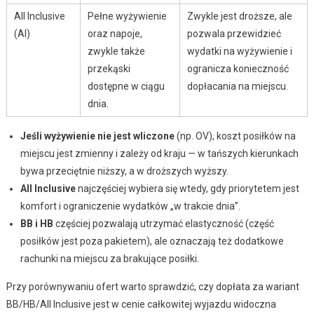
All Inclusive
Pełne wyżywienie
Zwykle jest droższe, ale
(AI)
oraz napoje,
pozwala przewidzieć
zwykle także
wydatki na wyżywienie i
przekąski
ogranicza konieczność
dostępne w ciągu
dopłacania na miejscu.
dnia.
Jeśli wyżywienie nie jest wliczone
(np. OV), koszt posiłków na
miejscu jest zmienny i zależy od kraju — w tańszych kierunkach
bywa przeciętnie niższy, a w droższych wyższy.
All Inclusive
najczęściej wybiera się wtedy, gdy priorytetem jest
komfort i ograniczenie wydatków „w trakcie dnia”.
BB i HB
częściej pozwalają utrzymać elastyczność (część
posiłków jest poza pakietem), ale oznaczają też dodatkowe
rachunki na miejscu za brakujące posiłki.
Przy porównywaniu ofert warto sprawdzić, czy dopłata za wariant
BB/HB/All Inclusive jest w cenie całkowitej wyjazdu widoczna