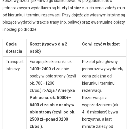
koszt wyjazdu i jak łatwo go skalkulować. W przypadku lotów
jednorazowym wydatkiem są
bilety lotnicze
, a ich cena zależy m.in.
od kierunku i terminu rezerwacji. Przy dojeździe własnym istotne są
bieżące wydatki w trakcie trasy (np. paliwo) oraz ewentualne opłaty
i noclegi po drodze.
Opcja
Koszt (typowo dla 2
Co wliczyć w budżet
dotarcia
osób)
Transport
Europejskie kierunki: ok.
Przelot jako główny
lotniczy
1400–2400 zł
za obie
jednorazowy wydatek;
osoby w obie strony (czyli
cena zależna od
ok. 700–1200
kierunku i terminu
zł/os.).
r>Azja / Ameryka
rezerwacji.
Północna: ok.
5000+–
Rezerwacja z
6400 zł
za obie osoby w
wyprzedzeniem (ok.
obie strony (czyli od ok.
4–6 miesięcy) bywa
2500 zł–ponad 3200
korzystna, a last
zł/os.).
minute zależy od