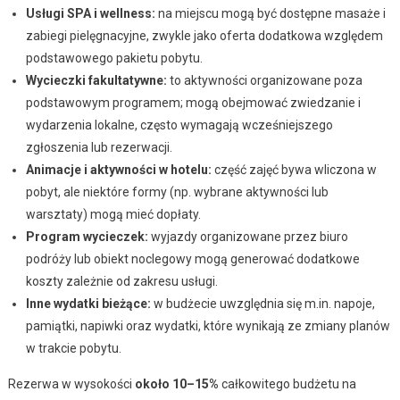
Usługi SPA i wellness:
na miejscu mogą być dostępne masaże i
zabiegi pielęgnacyjne, zwykle jako oferta dodatkowa względem
podstawowego pakietu pobytu.
Wycieczki fakultatywne:
to aktywności organizowane poza
podstawowym programem; mogą obejmować zwiedzanie i
wydarzenia lokalne, często wymagają wcześniejszego
zgłoszenia lub rezerwacji.
Animacje i aktywności w hotelu:
część zajęć bywa wliczona w
pobyt, ale niektóre formy (np. wybrane aktywności lub
warsztaty) mogą mieć dopłaty.
Program wycieczek:
wyjazdy organizowane przez biuro
podróży lub obiekt noclegowy mogą generować dodatkowe
koszty zależnie od zakresu usługi.
Inne wydatki bieżące:
w budżecie uwzględnia się m.in. napoje,
pamiątki, napiwki oraz wydatki, które wynikają ze zmiany planów
w trakcie pobytu.
Rezerwa w wysokości
około 10–15%
całkowitego budżetu na