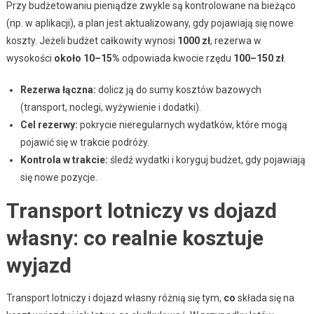
Przy budżetowaniu pieniądze zwykle są kontrolowane na bieżąco
(np. w aplikacji), a plan jest aktualizowany, gdy pojawiają się nowe
koszty. Jeżeli budżet całkowity wynosi
1000 zł
, rezerwa w
wysokości
około 10–15%
odpowiada kwocie rzędu
100–150 zł
.
Rezerwa łączna:
dolicz ją do sumy kosztów bazowych
(transport, noclegi, wyżywienie i dodatki).
Cel rezerwy:
pokrycie nieregularnych wydatków, które mogą
pojawić się w trakcie podróży.
Kontrola w trakcie:
śledź wydatki i koryguj budżet, gdy pojawiają
się nowe pozycje.
Transport lotniczy vs dojazd
własny: co realnie kosztuje
wyjazd
Transport lotniczy i dojazd własny różnią się tym,
co
składa się na