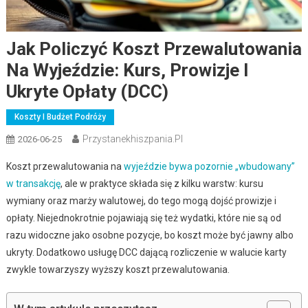
Jak Policzyć Koszt Przewalutowania
Na Wyjeździe: Kurs, Prowizje I
Ukryte Opłaty (DCC)
Koszty I Budżet Podróży
Przystanekhiszpania.pl
2026-06-25
Koszt przewalutowania na
wyjeździe bywa pozornie „wbudowany”
w transakcję
, ale w praktyce składa się z kilku warstw: kursu
wymiany oraz marży walutowej, do tego mogą dojść prowizje i
opłaty. Niejednokrotnie pojawiają się też wydatki, które nie są od
razu widoczne jako osobne pozycje, bo koszt może być jawny albo
ukryty. Dodatkowo usługę DCC dającą rozliczenie w walucie karty
zwykle towarzyszy wyższy koszt przewalutowania.