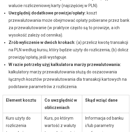
walucie rozliczeniowej karty (najczęściej w PLN).
Uwzględnij dodatkowe prowizje/opłaty:
koszt
przewalutowania może obejmować opłaty pobierane przez bank
za przewalutowanie (w praktyce często są to prowizje, a ich
wysokość zależy od cennika).
Zrób wyliczenie w dwóch krokach:
(a) przelicz kwotę transakcji
na PLN według kursu, który będzie użyty do rozliczenia, (b) dolicz
prowizję/opłatę, jeśli występuje.
W razie potrzeby użyj kalkulatora marży przewalutowania:
kalkulatory marży przewalutowania służą do oszacowania
łącznych kosztów przewalutowania dla transakcji kartowych na
podstawie parametrów z rozliczenia.
Element kosztu
Co uwzględnić w
Skąd wziąć dane
obliczeniach
Kurs użyty do
Kurs, po którym
Informacja od banku
rozliczenia
wartość z waluty
i/lub parametry