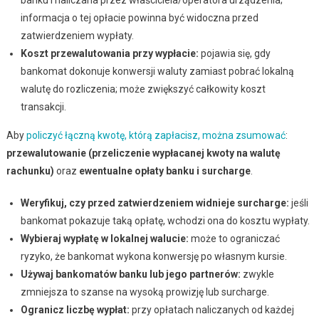
informacja o tej opłacie powinna być widoczna przed
zatwierdzeniem wypłaty.
Koszt przewalutowania przy wypłacie:
pojawia się, gdy
bankomat dokonuje konwersji waluty zamiast pobrać lokalną
walutę do rozliczenia; może zwiększyć całkowity koszt
transakcji.
Aby
policzyć łączną kwotę, którą zapłacisz, można zsumować
:
przewalutowanie (przeliczenie wypłacanej kwoty na walutę
rachunku)
oraz
ewentualne opłaty banku i surcharge
.
Weryfikuj, czy przed zatwierdzeniem widnieje surcharge:
jeśli
bankomat pokazuje taką opłatę, wchodzi ona do kosztu wypłaty.
Wybieraj wypłatę w lokalnej walucie:
może to ograniczać
ryzyko, że bankomat wykona konwersję po własnym kursie.
Używaj bankomatów banku lub jego partnerów:
zwykle
zmniejsza to szanse na wysoką prowizję lub surcharge.
Ogranicz liczbę wypłat:
przy opłatach naliczanych od każdej