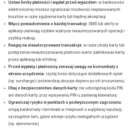
Ustaw limity płatności i wypłat przed wyjazdem:
w bankowości
elektronicznej możesz ograniczać możliwość nieplanowanych
kosztów w razie zgubienia karty lub błędnej akceptacji.
Włącz powiadomienia o każdej transakcji:
SMS lub alerty w
aplikacji ułatwiają szybkie wykrycie nieautoryzowanych operacji i
szybką reakcję.
Reaguj na nieautoryzowane transakcje:
w razie utraty karty lub
podejrzenia nieautoryzowanej płatności warto zablokować kartę
przez aplikację lub infolinię.
Przed wypłatą i płatnością zwracaj uwagę na komunikaty z
ekranu urządzenia:
czytaj treści dotyczące dodatkowych opłat
(np. surcharge) i potwierdzaj decyzje dopiero po ich zrozumieniu.
Dbaj o bezpieczeństwo danych karty:
nie udostępniaj kodu PIN
ani danych karty; przy wpisywaniu PIN-u zasłaniaj klawiaturę.
Ograniczaj ryzyko w punktach o podwyższonym zagrożeniu:
omijaj bankomaty i terminale w miejscach o wątpliwej reputacji,
szczególnie tam, gdzie istnieje ryzyko nielegalnych urządzeń
(np. skimmerów).