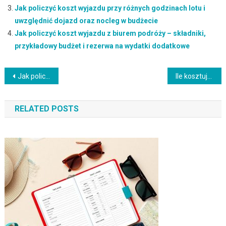
Jak policzyć koszt wyjazdu przy różnych godzinach lotu i
uwzględnić dojazd oraz nocleg w budżecie
Jak policzyć koszt wyjazdu z biurem podróży – składniki,
przykładowy budżet i rezerwa na wydatki dodatkowe
Nawigacja
Jak policzyć koszt krótkiego wyjazdu bez dodatkowego noclegu i nie zaniżyć budżetu na dobę
Ile kosztuje wyjazd za granicę z dzieckiem – koszty podstawowe, rabaty i rezerwa bezpieczeństwa
wpisu
RELATED POSTS