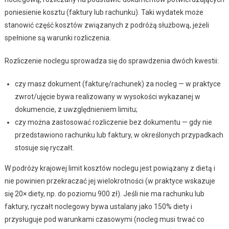
poniesienie kosztu (faktury lub rachunku). Taki wydatek może
stanowić część kosztów związanych z podróżą służbową, jeżeli
spełnione są warunki rozliczenia.
Rozliczenie noclegu sprowadza się do sprawdzenia dwóch kwestii:
czy masz dokument (fakturę/rachunek) za nocleg — w praktyce
zwrot/ujęcie bywa realizowany w wysokości wykazanej w
dokumencie, z uwzględnieniem limitu;
czy można zastosować rozliczenie bez dokumentu — gdy nie
przedstawiono rachunku lub faktury, w określonych przypadkach
stosuje się ryczałt.
W podróży krajowej limit kosztów noclegu jest powiązany z dietą i
nie powinien przekraczać jej wielokrotności (w praktyce wskazuje
się 20× diety, np. do poziomu 900 zł). Jeśli nie ma rachunku lub
faktury, ryczałt noclegowy bywa ustalany jako 150% diety i
przysługuje pod warunkami czasowymi (nocleg musi trwać co