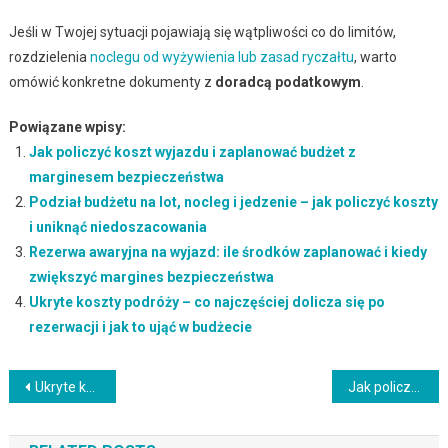
Jeśli w Twojej sytuacji pojawiają się wątpliwości co do limitów,
rozdzielenia
noclegu od wyżywienia lub zasad ryczałtu
, warto
omówić konkretne dokumenty z
doradcą podatkowym
.
Powiązane wpisy:
Jak policzyć koszt wyjazdu i zaplanować budżet z
marginesem bezpieczeństwa
Podział budżetu na lot, nocleg i jedzenie – jak policzyć koszty
i uniknąć niedoszacowania
Rezerwa awaryjna na wyjazd: ile środków zaplanować i kiedy
zwiększyć margines bezpieczeństwa
Ukryte koszty podróży – co najczęściej dolicza się po
rezerwacji i jak to ująć w budżecie
Nawigacja
Ukryte koszty podróży – co najczęściej dolicza się po rezerwacji i jak to ująć w budżecie
Jak policzyć koszt jedzenia na wyjeździe i ustalić dzienny budżet wyżywienia
wpisu