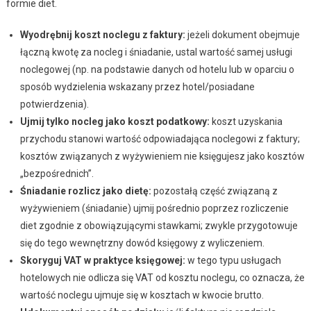
formie diet.
Wyodrębnij koszt noclegu z faktury:
jeżeli dokument obejmuje
łączną kwotę za nocleg i śniadanie, ustal wartość samej usługi
noclegowej (np. na podstawie danych od hotelu lub w oparciu o
sposób wydzielenia wskazany przez hotel/posiadane
potwierdzenia).
Ujmij tylko nocleg jako koszt podatkowy:
koszt uzyskania
przychodu stanowi wartość odpowiadająca noclegowi z faktury;
kosztów związanych z wyżywieniem nie księgujesz jako kosztów
„bezpośrednich”.
Śniadanie rozlicz jako dietę:
pozostałą część związaną z
wyżywieniem (śniadanie) ujmij pośrednio poprzez rozliczenie
diet zgodnie z obowiązującymi stawkami; zwykle przygotowuje
się do tego wewnętrzny dowód księgowy z wyliczeniem.
Skoryguj VAT w praktyce księgowej:
w tego typu usługach
hotelowych nie odlicza się VAT od kosztu noclegu, co oznacza, że
wartość noclegu ujmuje się w kosztach w kwocie brutto.