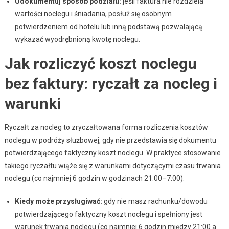
Udokumentuj sposób podziału:
jeśli faktura nie rozdziela
wartości noclegu i śniadania, posłuż się osobnym
potwierdzeniem od hotelu lub inną podstawą pozwalającą
wykazać wyodrębnioną kwotę noclegu.
Jak rozliczyć koszt noclegu
bez faktury: ryczałt za nocleg i
warunki
Ryczałt za nocleg to zryczałtowana forma rozliczenia kosztów
noclegu w podróży służbowej, gdy nie przedstawia się dokumentu
potwierdzającego faktyczny koszt noclegu. W praktyce stosowanie
takiego ryczałtu wiąże się z warunkami dotyczącymi czasu trwania
noclegu (co najmniej 6 godzin w godzinach 21:00–7:00).
Kiedy może przysługiwać:
gdy nie masz rachunku/dowodu
potwierdzającego faktyczny koszt noclegu i spełniony jest
warunek trwania noclegu (co najmniej 6 godzin między 21:00 a