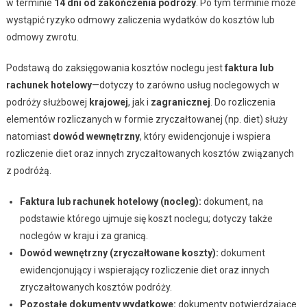
w terminie
14 dni od zakończenia podróży
. Po tym terminie może
wystąpić ryzyko odmowy zaliczenia wydatków do kosztów lub
odmowy zwrotu.
Podstawą do zaksięgowania kosztów noclegu jest
faktura lub
rachunek hotelowy
—dotyczy to zarówno usług noclegowych w
podróży służbowej
krajowej
, jak i
zagranicznej
. Do rozliczenia
elementów rozliczanych w formie zryczałtowanej (np. diet) służy
natomiast
dowód wewnętrzny
, który ewidencjonuje i wspiera
rozliczenie diet oraz innych zryczałtowanych kosztów związanych
z podróżą.
Faktura lub rachunek hotelowy (nocleg):
dokument, na
podstawie którego ujmuje się koszt noclegu; dotyczy także
noclegów w kraju i za granicą.
Dowód wewnętrzny (zryczałtowane koszty):
dokument
ewidencjonujący i wspierający rozliczenie diet oraz innych
zryczałtowanych kosztów podróży.
Pozostałe dokumenty wydatkowe:
dokumenty potwierdzające