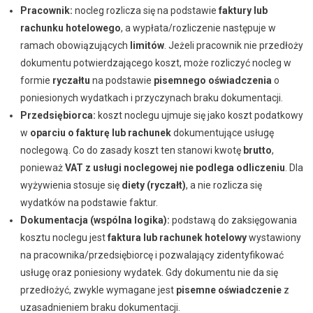
Pracownik:
nocleg rozlicza się na podstawie
faktury lub
rachunku hotelowego
, a wypłata/rozliczenie następuje w
ramach obowiązujących
limitów
. Jeżeli pracownik nie przedłoży
dokumentu potwierdzającego koszt, może rozliczyć nocleg w
formie
ryczałtu
na podstawie
pisemnego oświadczenia
o
poniesionych wydatkach i przyczynach braku dokumentacji.
Przedsiębiorca:
koszt noclegu ujmuje się jako koszt podatkowy
w
oparciu o fakturę lub rachunek
dokumentujące usługę
noclegową. Co do zasady koszt ten stanowi kwotę
brutto
,
ponieważ
VAT z usługi noclegowej nie podlega odliczeniu
. Dla
wyżywienia stosuje się
diety (ryczałt)
, a nie rozlicza się
wydatków na podstawie faktur.
Dokumentacja (wspólna logika):
podstawą do zaksięgowania
kosztu noclegu jest
faktura lub rachunek hotelowy
wystawiony
na pracownika/przedsiębiorcę i pozwalający zidentyfikować
usługę oraz poniesiony wydatek. Gdy dokumentu nie da się
przedłożyć, zwykle wymagane jest
pisemne oświadczenie
z
uzasadnieniem braku dokumentacji.