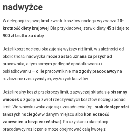
nadwyżce
W delegacji krajowej limit zwrotu kosztów noclegu wyznacza
20-
krotność diety krajowej
. Dla przykładowej stawki diety
45 zł
daje to
900 zł brutto za dobę
.
Jeżeli koszt noclegu okazuje się wyższy niż limit, w zależności od
okoliczności nadwyżka
może zostać uznana za przychód
pracownika, a tym samym podlegać opodatkowaniu i
oskładkowaniu —
o ile
pracownik nie ma
zgody pracodawcy
na
rozliczenie rzeczywistych, wyższych kosztów.
Jeżeli realny koszt przekroczy limit, zazwyczaj składa się
pisemny
wniosek
o zgodę na zwrot rzeczywistych kosztów noclegu ponad
limit. We wniosku wskazuje się uzasadnienie (np.
brak dostępności
tańszych noclegów
w danym miejscu albo
konieczność
zapewnienia bezpieczeństwa
). Po uzyskaniu akceptacji
pracodawcy rozliczenie może obejmować całą kwotę z