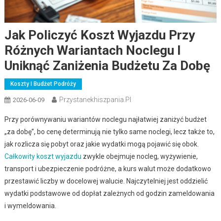
Jak Policzyć Koszt Wyjazdu Przy
Różnych Wariantach Noclegu I
Uniknąć Zaniżenia Budżetu Za Dobę
Koszty I Budżet Podróży
Przystanekhiszpania.pl
2026-06-09
Przy porównywaniu wariantów noclegu najłatwiej zaniżyć budżet
„za dobę”, bo cenę determinują nie tylko same noclegi, lecz także to,
jak rozlicza się pobyt oraz jakie wydatki mogą pojawić się obok.
Całkowity koszt wyjazdu
zwykle obejmuje nocleg, wyżywienie,
transport i ubezpieczenie podróżne, a kurs walut może dodatkowo
przestawić liczby w docelowej walucie. Najczytelniej jest oddzielić
wydatki podstawowe od dopłat zależnych od godzin zameldowania
i wymeldowania.