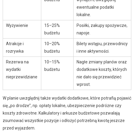
ewentualne podatki
lokalne.
Wyżywienie
15–25%
Posiłki, zakupy spożywcze,
budżetu
napoje.
Atrakcje i
10–20%
Bilety wstępu, przewodnicy
rozrywka
budżetu
i inne aktywności.
Rezerwa na
10–15%
Nagłe zmiany planów oraz
wydatki
budżetu
dodatkowe koszty, których
nieprzewidziane
nie dało się przewidzieć
wprost.
W planie uwzględnij także wydatki dodatkowe, które potrafią pojawić
się „po drodze”, np. opłaty lokalne, ubezpieczenie podróżne czy
koszty zdrowotne. Kalkulatory i arkusze budżetowe pozwalają
zsumować wszystkie pozycje i odłożyć potrzebną kwotę jeszcze
przed wyjazdem.