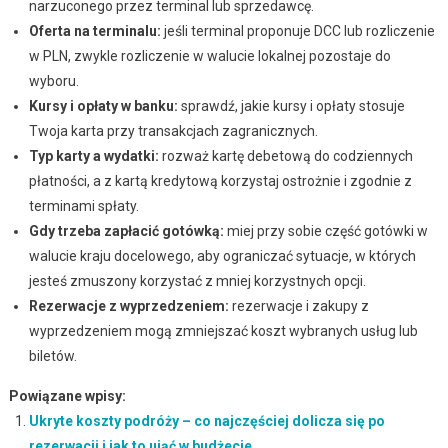
narzuconego przez terminal lub sprzedawcę.
Oferta na terminalu:
jeśli terminal proponuje DCC lub rozliczenie
w PLN, zwykle rozliczenie w walucie lokalnej pozostaje do
wyboru.
Kursy i opłaty w banku:
sprawdź, jakie kursy i opłaty stosuje
Twoja karta przy transakcjach zagranicznych.
Typ karty a wydatki:
rozważ kartę debetową do codziennych
płatności, a z kartą kredytową korzystaj ostrożnie i zgodnie z
terminami spłaty.
Gdy trzeba zapłacić gotówką:
miej przy sobie część gotówki w
walucie kraju docelowego, aby ograniczać sytuacje, w których
jesteś zmuszony korzystać z mniej korzystnych opcji.
Rezerwacje z wyprzedzeniem:
rezerwacje i zakupy z
wyprzedzeniem mogą zmniejszać koszt wybranych usług lub
biletów.
Powiązane wpisy:
Ukryte koszty podróży – co najczęściej dolicza się po
rezerwacji i jak to ująć w budżecie