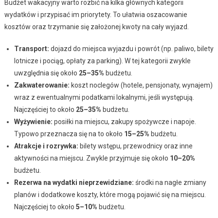
Budżet wakacyjny warto rozbić na kilka głównych kategorii
wydatków i przypisać im priorytety. To ułatwia oszacowanie
kosztów oraz trzymanie się założonej kwoty na cały wyjazd.
Transport:
dojazd do miejsca wyjazdu i powrót (np. paliwo, bilety
lotnicze i pociąg, opłaty za parking). W tej kategorii zwykle
uwzględnia się około
25–35%
budżetu.
Zakwaterowanie:
koszt noclegów (hotele, pensjonaty, wynajem)
wraz z ewentualnymi podatkami lokalnymi, jeśli występują.
Najczęściej to około
25–35%
budżetu.
Wyżywienie:
posiłki na miejscu, zakupy spożywcze i napoje.
Typowo przeznacza się na to około
15–25%
budżetu.
Atrakcje i rozrywka:
bilety wstępu, przewodnicy oraz inne
aktywności na miejscu. Zwykle przyjmuje się około
10–20%
budżetu.
Rezerwa na wydatki nieprzewidziane:
środki na nagłe zmiany
planów i dodatkowe koszty, które mogą pojawić się na miejscu.
Najczęściej to około
5–10%
budżetu.