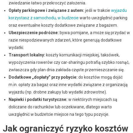
zwiedzanie łatwo przekroczyć założenia.
Opłaty parkingowe i związane z autem:
jeśli w trakcie
wyjazdu
korzystasz z samochodu, w budżecie
warto uwzględnić parking
oraz ewentualne koszty dodatkowe związane z bagażem.
Ubezpieczenie podróżne:
bywa pomijane, a może się przydać w
razie niespodziewanych zdarzeń, które generują dodatkowe
wydatki.
Transport lokalny:
koszty komunikacji miejskiej, taksówek,
wypożyczenia rowerów czy car-sharingu potrafią szybko rosnąć,
zwłaszcza gdy plan dnia zakłada częste przemieszczanie się.
Dodatkowe „dopłaty” przy pobycie:
do kosztów mogą dojść
m.in. opłaty za bagaż oraz inne wydatki związane z organizacją
wyjazdu (np. drobne zakupy lub wydatki zdrowotne).
Napiwki i podatki turystyczne:
w niektórych miejscach są
doliczane do rachunków lub oczekiwane, dlatego warto
uwzględnić w budżetcie miejsce na tego typu pozycje.
Jak ograniczyć ryzyko kosztów