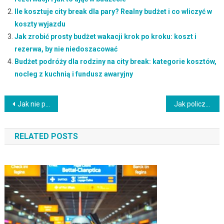
Ile kosztuje city break dla pary? Realny budżet i co wliczyć w
koszty wyjazdu
Jak zrobić prosty budżet wakacji krok po kroku: koszt i
rezerwa, by nie niedoszacować
Budżet podróży dla rodziny na city break: kategorie kosztów,
nocleg z kuchnią i fundusz awaryjny
Nawigacja
Jak nie przepłacić przez zły termin wyjazdu: sezon, rezerwacje i anulowanie rezerwacji
Jak policzyć koszt ubezpieczenia w budżecie wyjazdu – suma, zakres i realna składka
wpisu
RELATED POSTS