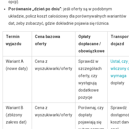
opcji).
Porównanie „dzień po dniu”:
jeśli oferty są w podobnym
układzie, policz koszt całościowy dla porównywalnych wariantów
dat, żeby zobaczyć, gdzie dokładnie pojawia się różnica.
Termin
Cena bazowa
Opłaty
Transport
wyjazdu
oferty
dopłacane /
dojazd
obowiązkowe
Wariant A
Cena z
Sprawdź w
Ustal, czy 
(nowe daty)
wyszukiwarki/oferty
szczegółach
wliczony 
oferty, czy
wymaga
występują
dopłaty
dodatkowe
pozycje
Wariant B
Cena z
Porównaj, czy
Sprawdź
(zbliżony
wyszukiwarki/oferty
dopłaty
dostępnoś
zakres dat)
pojawiają się
koszt dan