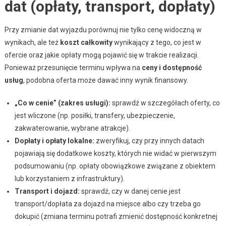
dat (opłaty, transport, dopłaty)
Przy zmianie dat wyjazdu porównuj nie tylko cenę widoczną w
wynikach, ale też
koszt całkowity
wynikający z tego, co jest w
ofercie oraz jakie opłaty mogą pojawić się w trakcie realizacji.
Ponieważ przesunięcie terminu wpływa na
ceny i dostępność
usług
, podobna oferta może dawać inny wynik finansowy.
„Co w cenie” (zakres usługi):
sprawdź w szczegółach oferty, co
jest wliczone (np. posiłki, transfery, ubezpieczenie,
zakwaterowanie, wybrane atrakcje).
Dopłaty i opłaty lokalne:
zweryfikuj, czy przy innych datach
pojawiają się dodatkowe koszty, których nie widać w pierwszym
podsumowaniu (np. opłaty obowiązkowe związane z obiektem
lub korzystaniem z infrastruktury).
Transport i dojazd:
sprawdź, czy w danej cenie jest
transport/dopłata za dojazd na miejsce albo czy trzeba go
dokupić (zmiana terminu potrafi zmienić dostępność konkretnej