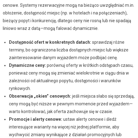
cenowe. Systemy rezerwacyjne mogą na bieżąco uwzględniać m.in.
obłożenie, dostępność miejsc (np. w hotelach i na połączeniach),
bieżący popyt i konkurencję, dlatego ceny nie rosną lub nie spadają
liniowo wraz z datą—mogą falować dynamicznie.
Dostępność ofert w konkretnych datach:
sprawdzaj różne
terminy, bo ograniczona liczba dostępnych miejsc lub większe
zainteresowanie danym wyjazdem może podbijać cenę.
Dynamiczne ceny:
porównuj oferty w krótkich odstępach czasu,
ponieważ ceny mogą się zmieniać wielokrotnie w ciągu dnia w
zależności od aktualnego popytu, dostępności i warunków
rynkowych.
Obserwacja „okien” cenowych:
jeśli miejsca słabo się sprzedają,
ceny mogą być niższe w pewnym momencie przed wyjazdem—
warto kontrolować, jak oferta zachowuje się w czasie.
Promocje i alerty cenowe:
ustaw alerty cenowe i śledź
interesujące warianty na więcej niż jednej platformie, aby
wychwycić zmiany wynikające z działań promocyjnych lub