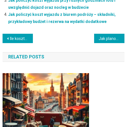
Jak policzyć koszt wyjazdu przy różnych godzinach lotu i
uwzględnić dojazd oraz nocleg w budżecie
Jak policzyć koszt wyjazdu z biurem podróży – składniki,
przykładowy budżet i rezerwa na wydatki dodatkowe
Nawigacja
Ile kosztuje city break przy późnym zakupie lotu? Koszty i dopłaty do budżetu
Jak planować budżet wakacji dla dwóch wariantów wyjazdu: plan optimum i maksimum, rezerwacje i rezerwa na miejscu
wpisu
RELATED POSTS