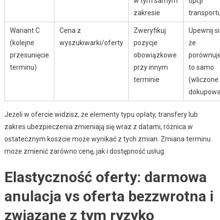
w tym samym
opcji
zakresie
transport
Wariant C
Cena z
Zweryfikuj
Upewnij si
(kolejne
wyszukiwarki/oferty
pozycje
że
przesunięcie
obowiązkowe
porównuj
terminu)
przy innym
to samo
terminie
(wliczone 
dokupowa
Jeżeli w ofercie widzisz, że elementy typu opłaty, transfery lub
zakres ubezpieczenia zmieniają się wraz z datami, różnica w
ostatecznym koszcie może wynikać z tych zmian. Zmiana terminu
może zmienić zarówno cenę, jak i dostępność usług.
Elastyczność oferty: darmowa
anulacja vs oferta bezzwrotna i
związane z tym ryzyko