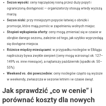
Sezon wysoki:
ceny najczęściej rosną przez duży popyt i
ograniczoną dostępność — organizatorzy stosują wtedy wyższą
marżę.
Sezon niski:
przy mniejszym popycie łatwiej o obniżki i
promocje, które mają pomóc w zapełnieniu wolnych miejsc.
Stopień wykupienia oferty:
ceny mogą zmieniać się w czasie w
obrębie danego sezonu, zależnie od tego, jak szybko wyprzedają
się dostępne miejsca.
Różnice między miesiącami:
w przypadku noclegów w Elblągu
najdroższy bywa zwykle sierpień (ceny mogą wzrosnąć ok. 127–
149% vs. inne miesiące), a najtańszy październik (spadki ok. 50–
55%).
Weekend vs. dni powszednie:
ceny noclegów często są wyższe
w weekendy, zwłaszcza w sezonie letnim i w czasie świąt.
Jak sprawdzić „co w cenie” i
porównać koszty dla nowych