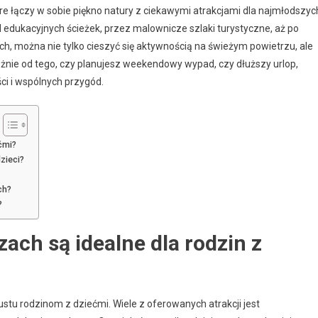
re łączy w sobie piękno natury z ciekawymi atrakcjami dla najmłodszyc
d edukacyjnych ścieżek, przez malownicze szlaki turystyczne, aż po
ch, można nie tylko cieszyć się aktywnością na świeżym powietrzu, ale
żnie od tego, czy planujesz weekendowy wypad, czy dłuższy urlop,
i i wspólnych przygód.
ćmi?
zieci?
ch?
?
ach są idealne dla rodzin z
stu rodzinom z dziećmi. Wiele z oferowanych atrakcji jest