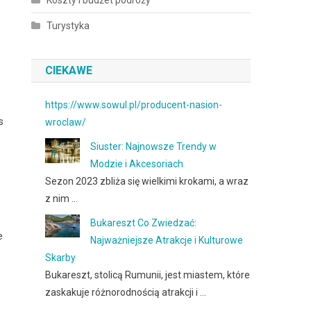
Koszty i budżet podróży
Turystyka
CIEKAWE
https://www.sowul.pl/producent-nasion-
s
wroclaw/
Siuster: Najnowsze Trendy w
Modzie i Akcesoriach
Sezon 2023 zbliża się wielkimi krokami, a wraz
z nim …
Bukareszt Co Zwiedzać:
e
Najważniejsze Atrakcje i Kulturowe
Skarby
Bukareszt, stolicą Rumunii, jest miastem, które
zaskakuje różnorodnością atrakcji i …