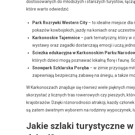
dostosowanych do młodszych i starszych turystów, łącząc
które warto odwiedzić.
Park Rozrywki Western City
– to idealne miejsce dla
pokazów kowbojskich, jazdy na koniach oraz uczestni
Karkonoskie Tajemnice
– park tematyczny, który w 
wystawy oraz zagadki dostarczają emocji i uczą jedn
Ścieżka edukacyjna w Karkonoskim Parku Narod
których dzieci mogą poznawać lokalną florę i faunę. Ś
Snowpark Szklarska Poręba
– w zimie przyciąga mił
zapewniają bezpieczną zabawę na śniegu, a także moż
W Karkonoszach znajduje się również wiele pięknych mie
skorzystać z licznych tras rowerowych czy pieszych, kt
krajobrazów. Dzięki różnorodności atrakcji, każdy człone
są zatem świetnym wyborem na rodzinny wypoczynek, łą
Jakie szlaki turystyczne 