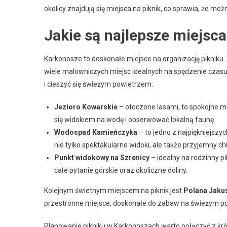
okolicy znajdują się miejsca na piknik, co sprawia, że mo
Jakie są najlepsze miejsc
Karkonosze to doskonałe miejsce na organizację pikniku. 
wiele malowniczych miejsc idealnych na spędzenie czasu z 
i cieszyć się świeżym powietrzem.
Jezioro Kowarskie
– otoczone lasami, to spokojne mie
się widokiem na wodę i obserwować lokalną faunę.
Wodospad Kamieńczyka
– to jedno z najpiękniejsz
nie tylko spektakularne widoki, ale także przyjemny ch
Punkt widokowy na Szrenicy
– idealny na rodzinny p
całe pytanie górskie oraz okoliczne doliny.
Kolejnym świetnym miejscem na piknik jest
Polana Jaku
przestronne miejsce, doskonałe do zabaw na świeżym pow
Planowanie pikniku w Karkonoszach warto połączyć z krót