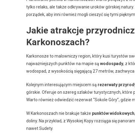
tylko relaks, ale także odkrywanie uroków górskiej natur
porządek, aby inni również mogli cieszyć się tymi pięknym
Jakie atrakcje przyrodnic
Karkonoszach?
Karkonosze to malowniczy region, który kusi turystów s
najważniejszych punktów na mapie są
wodospady
, z k
wodospad, z wysokością sięgającą 27 metrów, zachwyca s
Kolejnym interesującym miejscem są
rezerwaty przyrod
górskie. Oferuje on szereg szlaków turystycznych, które 
Warto również odwiedzić rezerwat “Sokole Góry”, gdzie mo
W Karkonoszach nie brakuje także
punktów widokowych
doliny. Na przykład, z Wysokiej Kopy rozciąga się panor
nawet Sudety.