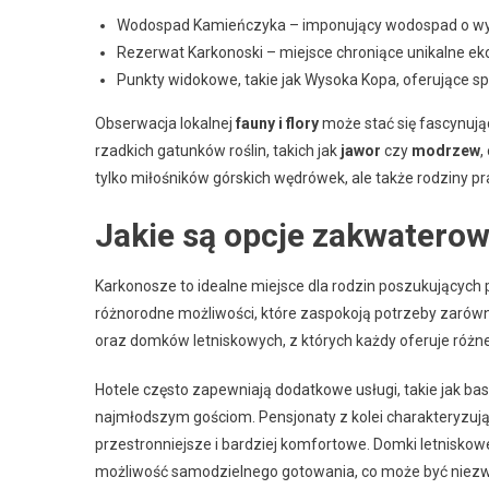
Wodospad Kamieńczyka – imponujący wodospad o wysok
Rezerwat Karkonoski – miejsce chroniące unikalne e
Punkty widokowe, takie jak Wysoka Kopa, oferujące s
Obserwacja lokalnej
fauny i flory
może stać się fascynują
rzadkich gatunków roślin, takich jak
jawor
czy
modrzew
,
tylko miłośników górskich wędrówek, ale także rodziny pr
Jakie są opcje zakwaterow
Karkonosze to idealne miejsce dla rodzin poszukujących 
różnorodne możliwości, które zaspokoją potrzeby zarówno
oraz domków letniskowych, z których każdy oferuje różne 
Hotele często zapewniają dodatkowe usługi, takie jak ba
najmłodszym gościom. Pensjonaty z kolei charakteryzują s
przestronniejsze i bardziej komfortowe. Domki letniskowe
możliwość samodzielnego gotowania, co może być niezw