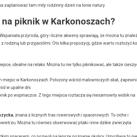
żna zaplanować tam miły rodzinny dzień na łonie natury.
a na piknik w Karkonoszach?
Wspaniała przyroda, góry i liczne akweny sprawiają, że można tu znale
rodziną lub przyjaciółmi. Oto kilka propozycji, gdzie warto rozłożyć k
jsce, idealne na relaks. Można tu nie tylko piknikować, ale także cieszy
ych miejsc w Karkonoszach. Położony wśród malowniczych skał, zapewn
łód w upalne dni.
iknik po wspinaczce. Z tego miejsca roztacza się niesamowity widok na
szycka
, znana z licznych tras rowerowych i spacerowych. To ciche i
ietrzu. Można tu również obserwować ptaki i inne dzikie zwierzęta.
kim spacerem, co pozwoli na lepsze poznanie okolicy. Umożliwia to ni