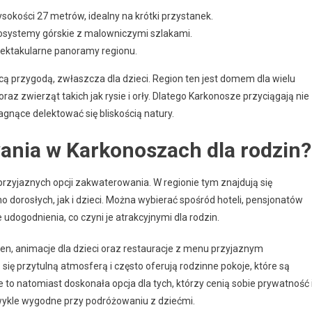
ości 27 metrów, idealny na krótki przystanek.
kosystemy górskie z malowniczymi szlakami.
pektakularne panoramy regionu.
cą przygodą, zwłaszcza dla dzieci. Region ten jest domem dla wielu
 oraz zwierząt takich jak rysie i orły. Dlatego Karkonosze przyciągają nie
agnące delektować się bliskością natury.
ania w Karkonoszach dla rodzin?
przyjaznych opcji zakwaterowania. W regionie tym znajdują się
 dorosłych, jak i dzieci. Można wybierać spośród hoteli, pensjonatów
udogodnienia, co czyni je atrakcyjnymi dla rodzin.
sen, animacje dla dzieci oraz restauracje z menu przyjaznym
ię przytulną atmosferą i często oferują rodzinne pokoje, które są
 to natomiast doskonała opcja dla tych, którzy cenią sobie prywatność 
ykle wygodne przy podróżowaniu z dziećmi.