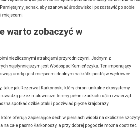
y. Pamiętajmy jednak, aby szanować środowisko i pozostawić po sobie
i miejscami.
ze warto zobaczyć w
woimi niezliczonymi atrakcjami przyrodniczymi. Jednym z
tórych najsłynniejszym jest Wodospad Kamieńczyka. Ten imponujący
woją urodą i jest miejscem idealnym na krótki postój w wędrówce.
y
, takie jak Rezerwat Karkonoski, który chroni unikalne ekosystemy
prowadzą przez malownicze tereny pełne rzadkich roślin i zwierząt.
żna spotkać dzikie ptaki i podziwiać piękne krajobrazy.
, które oferują zapierające dech w piersiach widoki na okoliczne szczyty 
ama na całe pasmo Karkonoszy, a przy dobrej pogodzie można dostrzec