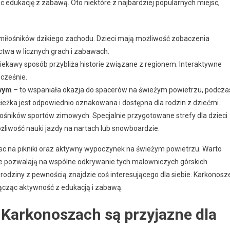
 edukację z zabawą. Oto niektóre z najbardziej popularnych miejsc,
 miłośników dzikiego zachodu. Dzieci mają możliwość zobaczenia
ctwa w licznych grach i zabawach.
ciekawy sposób przybliża historie związane z regionem. Interaktywne
ocześnie.
owym
– to wspaniała okazja do spacerów na świeżym powietrzu, podcza
cieżka jest odpowiednio oznakowana i dostępna dla rodzin z dziećmi.
ośników sportów zimowych. Specjalnie przygotowane strefy dla dzieci
liwość nauki jazdy na nartach lub snowboardzie.
jsc na pikniki oraz aktywny wypoczynek na świeżym powietrzu. Warto
óre pozwalają na wspólne odkrywanie tych malowniczych górskich
k rodziny z pewnością znajdzie coś interesującego dla siebie. Karkonosz
cząc aktywność z edukacją i zabawą.
w Karkonoszach są przyjazne dla