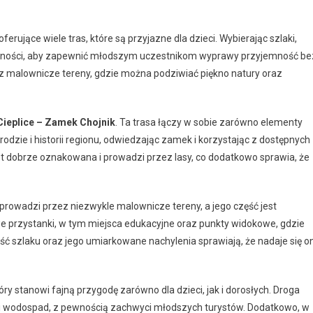
rujące wiele tras, które są przyjazne dla dzieci. Wybierając szlaki,
udności, aby zapewnić młodszym uczestnikom wyprawy przyjemność be
 malownicze tereny, gdzie można podziwiać piękno natury oraz
Cieplice – Zamek Chojnik
. Ta trasa łączy w sobie zarówno elementy
yrodzie i historii regionu, odwiedzając zamek i korzystając z dostępnych
t dobrze oznakowana i prowadzi przez lasy, co dodatkowo sprawia, że
y prowadzi przez niezwykle malownicze tereny, a jego część jest
e przystanki, w tym miejsca edukacyjne oraz punkty widokowe, gdzie
ść szlaku oraz jego umiarkowane nachylenia sprawiają, że nadaje się o
tóry stanowi fajną przygodę zarówno dla dzieci, jak i dorosłych. Droga
yli wodospad, z pewnością zachwyci młodszych turystów. Dodatkowo, w