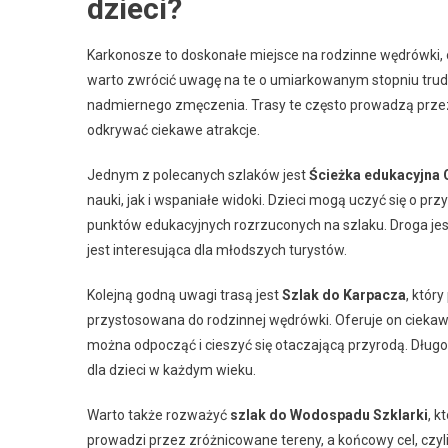
dzieci?
Karkonosze to doskonałe miejsce na rodzinne wędrówki, ofe
warto zwrócić uwagę na te o umiarkowanym stopniu tr
nadmiernego zmęczenia. Trasy te często prowadzą przez
odkrywać ciekawe atrakcje.
Jednym z polecanych szlaków jest
Ścieżka edukacyjna 
nauki, jak i wspaniałe widoki. Dzieci mogą uczyć się o prz
punktów edukacyjnych rozrzuconych na szlaku. Droga jes
jest interesująca dla młodszych turystów.
Kolejną godną uwagi trasą jest
Szlak do Karpacza
, któr
przystosowana do rodzinnej wędrówki. Oferuje on ciekaw
można odpocząć i cieszyć się otaczającą przyrodą. Długo
dla dzieci w każdym wieku.
Warto także rozważyć
szlak do Wodospadu Szklarki
, k
prowadzi przez zróżnicowane tereny, a końcowy cel, cz