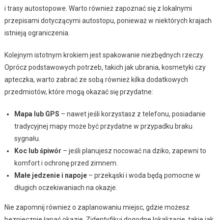
i trasy autostopowe. Warto również zapoznać się z lokalnymi
przepisami dotyczącymi autostopu, ponieważ w niektórych krajach
istnieją ograniczenia.
Kolejnym istotnym krokiem jest spakowanie niezbędnych rzeczy.
Oprócz podstawowych potrzeb, takich jak ubrania, kosmetyki czy
apteczka, warto zabrać ze sobą również kilka dodatkowych
przedmiotów, które mogą okazać się przydatne:
Mapa lub GPS
– nawet jeśli korzystasz z telefonu, posiadanie
tradycyjnej mapy może być przydatne w przypadku braku
sygnału.
Koc lub śpiwór
– jeśli planujesz nocować na dziko, zapewni to
komfort i ochronę przed zimnem.
Małe jedzenie i napoje
– przekąski i woda będą pomocne w
długich oczekiwaniach na okazje.
Nie zapomnij również o zaplanowaniu miejsc, gdzie możesz
bezpiecznie łapać okazje. Zidentyfikuj dogodne lokalizacje, takie jak