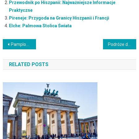
Przewodnik po Hiszpanii: Najważniejsze Informacje
Praktyczne
Pireneje: Przygoda na Granicy Hiszpanii i Francji
Elche: Palmowa Stolica Świata
Nawigacja
Pamplona: Odkryj Urok Średniowiecznego Miasta i Tradycji
Podróże do miejsc związanych z wierzeniami i tradycjami: Odkrywanie różnorodności kulturowej
wpisu
RELATED POSTS