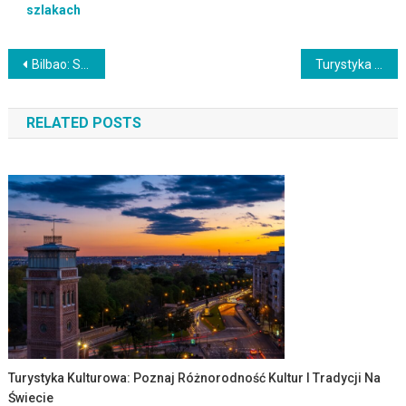
szlakach
Nawigacja
Bilbao: Sztuka, Architektura i Kuchnia Baskijska
Turystyka miejska: Zwiedzanie europejskich stolic i miast
wpisu
RELATED POSTS
Turystyka Kulturowa: Poznaj Różnorodność Kultur I Tradycji Na
Świecie