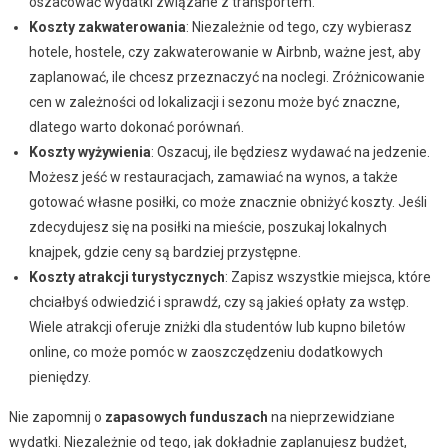
oszacować wydatki związane z transportem.
Koszty zakwaterowania
: Niezależnie od tego, czy wybierasz
hotele, hostele, czy zakwaterowanie w Airbnb, ważne jest, aby
zaplanować, ile chcesz przeznaczyć na noclegi. Zróżnicowanie
cen w zależności od lokalizacji i sezonu może być znaczne,
dlatego warto dokonać porównań.
Koszty wyżywienia
: Oszacuj, ile będziesz wydawać na jedzenie.
Możesz jeść w restauracjach, zamawiać na wynos, a także
gotować własne posiłki, co może znacznie obniżyć koszty. Jeśli
zdecydujesz się na posiłki na mieście, poszukaj lokalnych
knajpek, gdzie ceny są bardziej przystępne.
Koszty atrakcji turystycznych
: Zapisz wszystkie miejsca, które
chciałbyś odwiedzić i sprawdź, czy są jakieś opłaty za wstęp.
Wiele atrakcji oferuje zniżki dla studentów lub kupno biletów
online, co może pomóc w zaoszczędzeniu dodatkowych
pieniędzy.
Nie zapomnij o
zapasowych funduszach
na nieprzewidziane
wydatki. Niezależnie od tego, jak dokładnie zaplanujesz budżet,