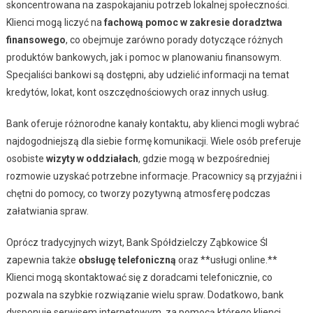
skoncentrowana na zaspokajaniu potrzeb lokalnej społeczności.
Klienci mogą liczyć na
fachową pomoc w zakresie doradztwa
finansowego
, co obejmuje zarówno porady dotyczące różnych
produktów bankowych, jak i pomoc w planowaniu finansowym.
Specjaliści bankowi są dostępni, aby udzielić informacji na temat
kredytów, lokat, kont oszczędnościowych oraz innych usług.
Bank oferuje różnorodne kanały kontaktu, aby klienci mogli wybrać
najdogodniejszą dla siebie formę komunikacji. Wiele osób preferuje
osobiste
wizyty w oddziałach
, gdzie mogą w bezpośredniej
rozmowie uzyskać potrzebne informacje. Pracownicy są przyjaźni i
chętni do pomocy, co tworzy pozytywną atmosferę podczas
załatwiania spraw.
Oprócz tradycyjnych wizyt, Bank Spółdzielczy Ząbkowice Śl
zapewnia także
obsługę telefoniczną
oraz **usługi online.**
Klienci mogą skontaktować się z doradcami telefonicznie, co
pozwala na szybkie rozwiązanie wielu spraw. Dodatkowo, bank
dysponuje serwisem internetowym, za pomocą którego klienci