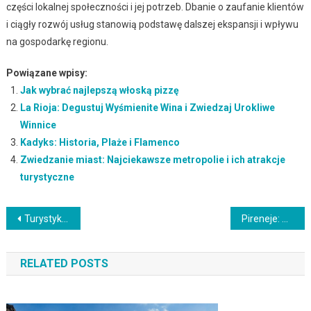
części lokalnej społeczności i jej potrzeb. Dbanie o zaufanie klientów
i ciągły rozwój usług stanowią podstawę dalszej ekspansji i wpływu
na gospodarkę regionu.
Powiązane wpisy:
Jak wybrać najlepszą włoską pizzę
La Rioja: Degustuj Wyśmienite Wina i Zwiedzaj Urokliwe
Winnice
Kadyks: Historia, Plaże i Flamenco
Zwiedzanie miast: Najciekawsze metropolie i ich atrakcje
turystyczne
Nawigacja
Turystyka tropikalna: Rajskie wyspy i plaże w ciepłych krajach
Pireneje: Przygoda na Granicy Hiszpanii i Francji
wpisu
RELATED POSTS