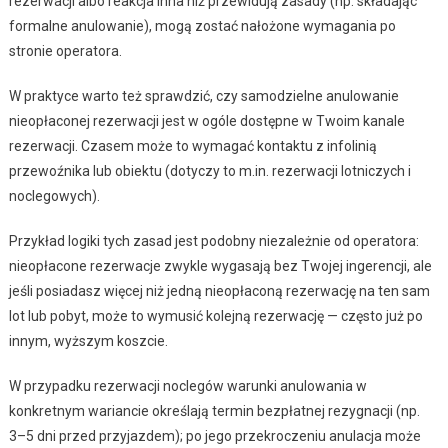
rezerwacji albo reakcja inna niż przewidują zasady (np. składając
formalne anulowanie), mogą zostać nałożone wymagania po
stronie operatora.
W praktyce warto też sprawdzić, czy samodzielne anulowanie
nieopłaconej rezerwacji jest w ogóle dostępne w Twoim kanale
rezerwacji. Czasem może to wymagać kontaktu z infolinią
przewoźnika lub obiektu (dotyczy to m.in. rezerwacji lotniczych i
noclegowych).
Przykład logiki tych zasad jest podobny niezależnie od operatora:
nieopłacone rezerwacje zwykle wygasają bez Twojej ingerencji, ale
jeśli posiadasz więcej niż jedną nieopłaconą rezerwację na ten sam
lot lub pobyt, może to wymusić kolejną rezerwację — często już po
innym, wyższym koszcie.
W przypadku rezerwacji noclegów warunki anulowania w
konkretnym wariancie określają termin bezpłatnej rezygnacji (np.
3–5 dni przed przyjazdem); po jego przekroczeniu anulacja może