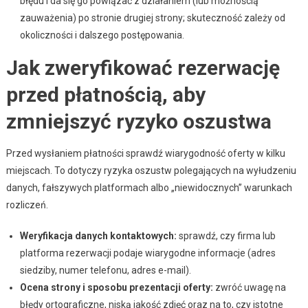
błędu i da się go powiązać z działaniem (lub możnością
zauważenia) po stronie drugiej strony; skuteczność zależy od
okoliczności i dalszego postępowania.
Jak zweryfikować rezerwację
przed płatnością, aby
zmniejszyć ryzyko oszustwa
Przed wysłaniem płatności sprawdź wiarygodność oferty w kilku
miejscach. To dotyczy ryzyka oszustw polegających na wyłudzeniu
danych, fałszywych platformach albo „niewidocznych” warunkach
rozliczeń.
Weryfikacja danych kontaktowych:
sprawdź, czy firma lub
platforma rezerwacji podaje wiarygodne informacje (adres
siedziby, numer telefonu, adres e-mail).
Ocena strony i sposobu prezentacji oferty:
zwróć uwagę na
błędy ortograficzne, niską jakość zdjęć oraz na to, czy istotne