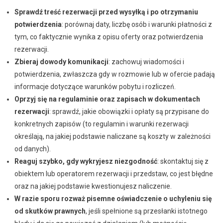
Sprawdź treść rezerwacji przed wysyłką i po otrzymaniu
potwierdzenia
: porównaj daty, liczbę osób i warunki płatności z
tym, co faktycznie wynika z opisu oferty oraz potwierdzenia
rezerwacji.
Zbieraj dowody komunikacji
: zachowuj wiadomości i
potwierdzenia, zwłaszcza gdy w rozmowie lub w ofercie padają
informacje dotyczące warunków pobytu i rozliczeń.
Oprzyj się na regulaminie oraz zapisach w dokumentach
rezerwacji
: sprawdź, jakie obowiązki i opłaty są przypisane do
konkretnych zapisów (to regulamin i warunki rezerwacji
określają, na jakiej podstawie naliczane są koszty w zależności
od danych).
Reaguj szybko, gdy wykryjesz niezgodność
: skontaktuj się z
obiektem lub operatorem rezerwacji i przedstaw, co jest błędne
oraz na jakiej podstawie kwestionujesz naliczenie.
W razie sporu rozważ pisemne oświadczenie o uchyleniu się
od skutków prawnych
, jeśli spełnione są przesłanki istotnego