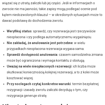
wiązać się z utratą zaliczki lub jej części. Jeśli w informacjach o
zwrocie nie ma jasności, takie zapisy mogą podlegać ocenie pod
kątem niedozwolonych klauzul — w określonych sytuacjach może to
dawać podstawę do dochodzenia zwrotu.
Weryfikuj status
: sprawdź, czy rezerwacja jest rzeczywiście
nieopłacona i czy podlega automatycznemu wygaśnięciu.
Nie zakładaj, że anulowanie jest potrzebne
: w wielu
przypadkach nieopłacona rezerwacja wygasa sama.
Sprawdź dostępność anulowania
: czasem samodzielna zmiana
może być ograniczona i wymaga kontaktu z obsługą.
Uważaj na wiele nieopłaconych rezerwacji
: ich liczba może
skutkować koniecznością kolejnej rezerwacji, a to z kolei może
kosztować więcej.
Przy noclegach czytaj konkretne warunki
: termin bezpłatnej
rezygnacji i zasady zwrotu zaliczki decydują o tym, czy
rezygnacja generuje stratę.