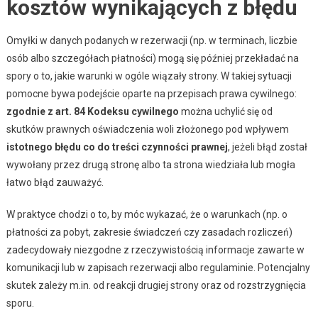
kosztów wynikających z błędu
Omyłki w danych podanych w rezerwacji (np. w terminach, liczbie
osób albo szczegółach płatności) mogą się później przekładać na
spory o to, jakie warunki w ogóle wiązały strony. W takiej sytuacji
pomocne bywa podejście oparte na przepisach prawa cywilnego:
zgodnie z art. 84 Kodeksu cywilnego
można uchylić się od
skutków prawnych oświadczenia woli złożonego pod wpływem
istotnego błędu co do treści czynności prawnej
, jeżeli błąd został
wywołany przez drugą stronę albo ta strona wiedziała lub mogła
łatwo błąd zauważyć.
W praktyce chodzi o to, by móc wykazać, że o warunkach (np. o
płatności za pobyt, zakresie świadczeń czy zasadach rozliczeń)
zadecydowały niezgodne z rzeczywistością informacje zawarte w
komunikacji lub w zapisach rezerwacji albo regulaminie. Potencjalny
skutek zależy m.in. od reakcji drugiej strony oraz od rozstrzygnięcia
sporu.