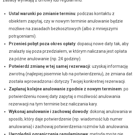
Ustal warunki po zmianie terminu
: podczas kontaktu z
obiektem zapytaj, czy w nowym terminie anulowanie będzie
możliwe na zasadach bezkosztowych (albo z mniejszymi
potrąceniami).
Przenieś pobyt poza okres opłaty
: dopasuj nowe daty tak, aby
znalazły się poza przedziałem, w którym naliczana jest opłata
za późne anulowanie (np. 24 godziny).
Potwierdź zmianę w tej samej rezerwacji
: uzyskaj informację
zwrotną (najlepiej pisemnie lub na potwierdzeniu), że zmiana dat
została wprowadzona i dotyczy Twojej konkretnej rezerwacji.
Zaplanuj kolejne anulowanie zgodnie z nowym terminem
: po
potwierdzeniu nowej daty zapytaj o możliwość anulowania
rezerwacji na tym terminie bez naliczania kary.
Wykonaj anulowanie i zachowaj dowody
: dokonaj anulowania w
sposób, który daje potwierdzenie (np. wiadomość lub numer
anulowania) i zachowaj potwierdzenia rozmów lub anulowania.
Uwzględnij ograniczenia regulaminowe
: metoda może nie