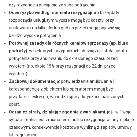
czy rezygnacja pociągnie za sobą potrącenia.
Oceń ryzyko według momentu rezygnacji
: im bliżej daty
rozpoczęcia usługi, tym wyższe mogą być koszty; przy
anulowaniu na kilka dni lub godzin przed mogą pojawić się
bardzo wysokie potrącenia.
Porównaj zasady dla różnych kanałów sprzedaży (np. biuro
podróży)
: w niektórych przypadkach obowiązuje stała opłata
potrącenia przy anulowaniu do określonego czasu przed
wylotem (np. około 15% przy rezygnacji do 22 dni przed
wylotem).
Zachowuj dokumentację
: potwierdzenia anulowania i
korespondencję z obiektem lub operatorem mogą być
przydatne, jeśli w grę wchodzą spory dotyczące naliczonych
opłat.
Ogranicz straty, działając zgodnie z warunkami
: jeśli w Twojej
sytuacji realna jest zmiana terminu lub rezygnacja w innym oknie
czasowym, konsekwencje kosztowe wynikną z zapisów umowy
lub regulaminu.