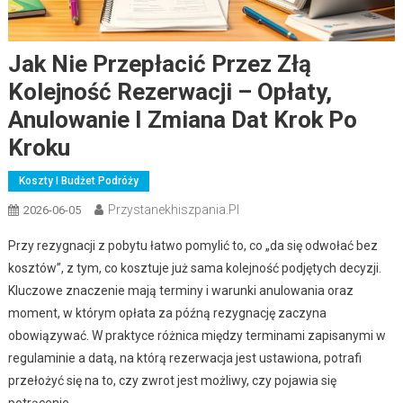
Jak Nie Przepłacić Przez Złą
Kolejność Rezerwacji – Opłaty,
Anulowanie I Zmiana Dat Krok Po
Kroku
Koszty I Budżet Podróży
Przystanekhiszpania.pl
2026-06-05
Przy rezygnacji z pobytu łatwo pomylić to, co „da się odwołać bez
kosztów”, z tym, co kosztuje już sama kolejność podjętych decyzji.
Kluczowe znaczenie mają terminy i warunki anulowania oraz
moment, w którym opłata za późną rezygnację zaczyna
obowiązywać. W praktyce różnica między terminami zapisanymi w
regulaminie a datą, na którą rezerwacja jest ustawiona, potrafi
przełożyć się na to, czy zwrot jest możliwy, czy pojawia się
potrącenie.