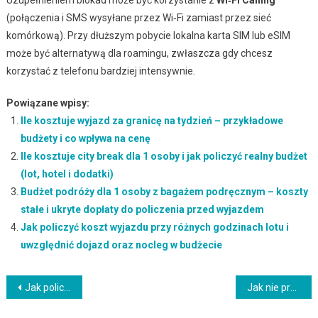
(połączenia i SMS wysyłane przez Wi‑Fi zamiast przez sieć
komórkową). Przy dłuższym pobycie lokalna karta SIM lub eSIM
może być alternatywą dla roamingu, zwłaszcza gdy chcesz
korzystać z telefonu bardziej intensywnie.
Powiązane wpisy:
Ile kosztuje wyjazd za granicę na tydzień – przykładowe
budżety i co wpływa na cenę
Ile kosztuje city break dla 1 osoby i jak policzyć realny budżet
(lot, hotel i dodatki)
Budżet podróży dla 1 osoby z bagażem podręcznym – koszty
stałe i ukryte dopłaty do policzenia przed wyjazdem
Jak policzyć koszt wyjazdu przy różnych godzinach lotu i
uwzględnić dojazd oraz nocleg w budżecie
Nawigacja
Jak policzyć koszt parkingu przy lotnisku – cennik, doba/godzina i opłaty dodatkowe
Jak nie przepłacić przez brak rezerwy awaryjnej – najlepsza strategia oszczędzania i plan budżetu na czarną godzinę
wpisu