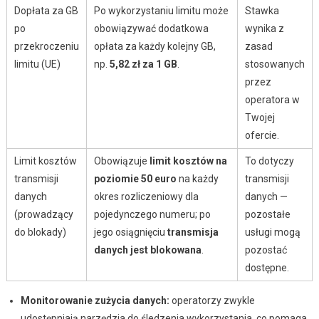
Dopłata za GB
Po wykorzystaniu limitu może
Stawka
po
obowiązywać dodatkowa
wynika z
przekroczeniu
opłata za każdy kolejny GB,
zasad
limitu (UE)
np.
5,82 zł za 1 GB
.
stosowanych
przez
operatora w
Twojej
ofercie.
Limit kosztów
Obowiązuje
limit kosztów na
To dotyczy
transmisji
poziomie 50 euro
na każdy
transmisji
danych
okres rozliczeniowy dla
danych —
(prowadzący
pojedynczego numeru; po
pozostałe
do blokady)
jego osiągnięciu
transmisja
usługi mogą
danych jest blokowana
.
pozostać
dostępne.
Monitorowanie zużycia danych:
operatorzy zwykle
udostępniają narzędzia do śledzenia wykorzystania, co pomaga