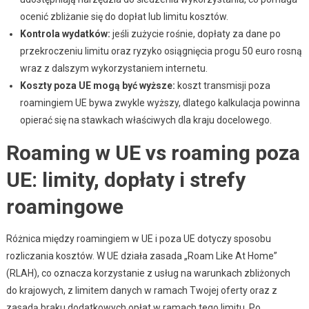
ocenić zbliżanie się do dopłat lub limitu kosztów.
Kontrola wydatków:
jeśli zużycie rośnie, dopłaty za dane po
przekroczeniu limitu oraz ryzyko osiągnięcia progu 50 euro rosną
wraz z dalszym wykorzystaniem internetu.
Koszty poza UE mogą być wyższe:
koszt transmisji poza
roamingiem UE bywa zwykle wyższy, dlatego kalkulacja powinna
opierać się na stawkach właściwych dla kraju docelowego.
Roaming w UE vs roaming poza
UE: limity, dopłaty i strefy
roamingowe
Różnica między roamingiem w UE i poza UE dotyczy sposobu
rozliczania kosztów. W UE działa zasada „Roam Like At Home”
(RLAH), co oznacza korzystanie z usług na warunkach zbliżonych
do krajowych, z limitem danych w ramach Twojej oferty oraz z
zasadą braku dodatkowych opłat w ramach tego limitu. Po