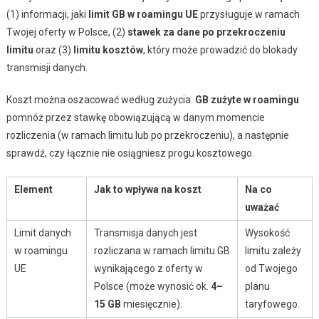
(1) informacji, jaki
limit GB w roamingu UE
przysługuje w ramach
Twojej oferty w Polsce, (2)
stawek za dane po przekroczeniu
limitu
oraz (3)
limitu kosztów
, który może prowadzić do blokady
transmisji danych.
Koszt można oszacować według zużycia:
GB zużyte w roamingu
pomnóż przez stawkę obowiązującą w danym momencie
rozliczenia (w ramach limitu lub po przekroczeniu), a następnie
sprawdź, czy łącznie nie osiągniesz progu kosztowego.
Element
Jak to wpływa na koszt
Na co
uważać
Limit danych
Transmisja danych jest
Wysokość
w roamingu
rozliczana w ramach limitu GB
limitu zależy
UE
wynikającego z oferty w
od Twojego
Polsce (może wynosić ok.
4–
planu
15 GB
miesięcznie).
taryfowego.