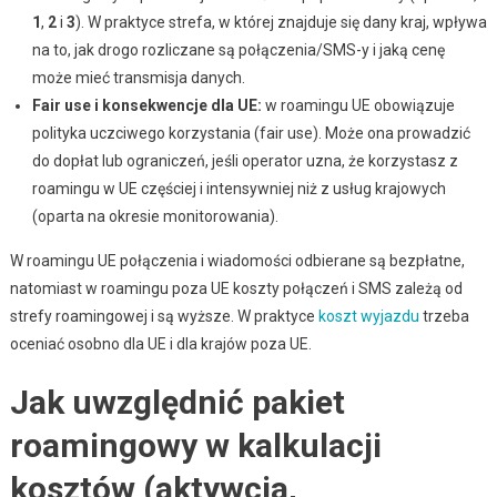
1
,
2
i
3
). W praktyce strefa, w której znajduje się dany kraj, wpływa
na to, jak drogo rozliczane są połączenia/SMS-y i jaką cenę
może mieć transmisja danych.
Fair use i konsekwencje dla UE:
w roamingu UE obowiązuje
polityka uczciwego korzystania (fair use). Może ona prowadzić
do dopłat lub ograniczeń, jeśli operator uzna, że korzystasz z
roamingu w UE częściej i intensywniej niż z usług krajowych
(oparta na okresie monitorowania).
W roamingu UE połączenia i wiadomości odbierane są bezpłatne,
natomiast w roamingu poza UE koszty połączeń i SMS zależą od
strefy roamingowej i są wyższe. W praktyce
koszt wyjazdu
trzeba
oceniać osobno dla UE i dla krajów poza UE.
Jak uwzględnić pakiet
roamingowy w kalkulacji
kosztów (aktywcja,