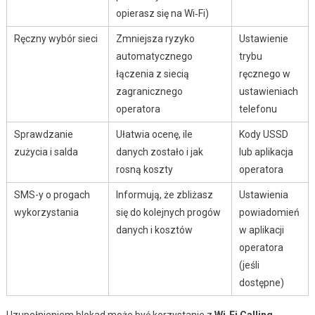
opierasz się na Wi‑Fi)
Ręczny wybór sieci
Zmniejsza ryzyko
Ustawienie
automatycznego
trybu
łączenia z siecią
ręcznego w
zagranicznego
ustawieniach
operatora
telefonu
Sprawdzanie
Ułatwia ocenę, ile
Kody USSD
zużycia i salda
danych zostało i jak
lub aplikacja
rosną koszty
operatora
SMS-y o progach
Informują, że zbliżasz
Ustawienia
wykorzystania
się do kolejnych progów
powiadomień
danych i kosztów
w aplikacji
operatora
(jeśli
dostępne)
Uzupełnieniem blokad może być korzystanie z
Wi‑Fi Calling