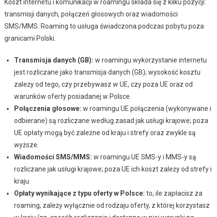
Koszt internetu i komunikacji w roamingu składa się z kilku pozycji:
transmisji danych, połączeń głosowych oraz wiadomości
SMS/MMS. Roaming to usługa świadczona podczas pobytu poza
granicami Polski.
Transmisja danych (GB):
w roamingu wykorzystanie internetu
jest rozliczane jako transmisja danych (GB); wysokość kosztu
zależy od tego, czy przebywasz w UE, czy poza UE oraz od
warunków oferty posiadanej w Polsce.
Połączenia głosowe:
w roamingu UE połączenia (wykonywane i
odbierane) są rozliczane według zasad jak usługi krajowe; poza
UE opłaty mogą być zależne od kraju i strefy oraz zwykle są
wyższe.
Wiadomości SMS/MMS:
w roamingu UE SMS-y i MMS-y są
rozliczane jak usługi krajowe; poza UE ich koszt zależy od strefy i
kraju.
Opłaty wynikające z typu oferty w Polsce:
to, ile zapłacisz za
roaming, zależy wyłącznie od rodzaju oferty, z której korzystasz