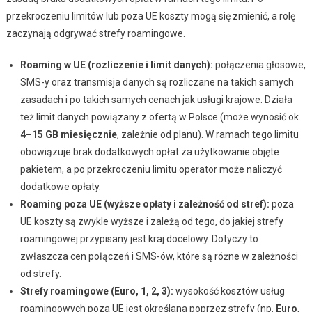
przekroczeniu limitów lub poza UE koszty mogą się zmienić, a rolę
zaczynają odgrywać strefy roamingowe.
Roaming w UE (rozliczenie i limit danych):
połączenia głosowe,
SMS-y oraz transmisja danych są rozliczane na takich samych
zasadach i po takich samych cenach jak usługi krajowe. Działa
też limit danych powiązany z ofertą w Polsce (może wynosić ok.
4–15 GB miesięcznie
, zależnie od planu). W ramach tego limitu
obowiązuje brak dodatkowych opłat za użytkowanie objęte
pakietem, a po przekroczeniu limitu operator może naliczyć
dodatkowe opłaty.
Roaming poza UE (wyższe opłaty i zależność od stref):
poza
UE koszty są zwykle wyższe i zależą od tego, do jakiej strefy
roamingowej przypisany jest kraj docelowy. Dotyczy to
zwłaszcza cen połączeń i SMS-ów, które są różne w zależności
od strefy.
Strefy roamingowe (Euro, 1, 2, 3):
wysokość kosztów usług
roamingowych poza UE jest określana poprzez strefy (np.
Euro
,