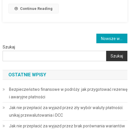
Continue Reading
Nawigacja
Nowsze wpisy
Szukaj
po
Szukaj
wpisach
OSTATNIE WPISY
Bezpieczeństwo finansowe w podróży: jak przygotować rezerwę
i awaryjne płatności
Jak nie przepłacić za wyjazd przez zły wybór waluty płatności:
unikaj przewalutowania i DCC
Jak nie przepłacić za wyjazd przez brak porównania wariantów