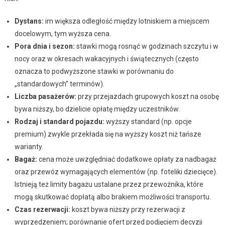
Dystans:
im większa odległość między lotniskiem a miejscem
docelowym, tym wyższa cena.
Pora dnia i sezon:
stawki mogą rosnąć w godzinach szczytu i w
nocy oraz w okresach wakacyjnych i świątecznych (często
oznacza to podwyższone stawki w porównaniu do
„standardowych” terminów).
Liczba pasażerów:
przy przejazdach grupowych koszt na osobę
bywa niższy, bo dzielicie opłatę między uczestników.
Rodzaj i standard pojazdu:
wyższy standard (np. opcje
premium) zwykle przekłada się na wyższy koszt niż tańsze
warianty.
Bagaż:
cena może uwzględniać dodatkowe opłaty za nadbagaż
oraz przewóz wymagających elementów (np. foteliki dziecięce).
Istnieją też limity bagażu ustalane przez przewoźnika, które
mogą skutkować dopłatą albo brakiem możliwości transportu.
Czas rezerwacji:
koszt bywa niższy przy rezerwacji z
wyprzedzeniem; porównanie ofert przed podjęciem decyzji