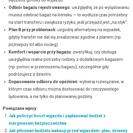
Odbiór bagażu rejestrowanego:
uwzględnij, że po wylądowaniu
musisz odebrać bagaż na lotnisku — to wydłuża czas potrzebny
na start transferu i zwiększa ryzyko, jeśli przejazd jest „na styk”.
Plan B przy problemach:
uzgodnij alternatywę na wypadek,
gdyby transfer nie dał się zrealizować zgodnie z planem (np.
późniejszy lot albo nocleg).
Komfort i wsparcie przy bagażu:
zweryfikuj, czy obsługa
uwzględnia realne potrzeby rodziny z dodatkowym bagażem
(np. pomoc w przenoszeniu bagażu), szczególnie gdy
podróżujesz z dziećmi.
Dopasowanie odbioru do opóźnień:
wybieraj rozwiązanie, w
którym czas odbioru można dostosować do rzeczywistego
lądowania, a nie tylko do planowanej godziny.
Powiązane wpisy:
Jak policzyć koszt wyjazdu i zaplanować budżet z
marginesem bezpieczeństwa
Jak pilnować budżetu wakacji przed wyjazdem: plan, dzienny