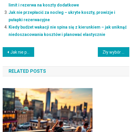
limit i rezerwa na koszty dodatkowe
Jak nie przepłacić za nocleg – ukryte koszty, prowizje i
pułapki rezerwacyjne
Kiedy budżet wakacji nie spina się z kierunkiem – jak uniknąć
niedoszacowania kosztów i planować elastycznie
Nawigacja
Jak nie przepłacić za wyjazd przez zły podział budżetu: praktyczny plan kategorii i limitów
Zły wybór terminu lotu: jak nie przepłacić za bilet lotniczy
wpisu
RELATED POSTS