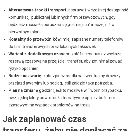
Alternatywne środki transportu:
sprawdź wcześniej dostępność
komunikacji publicznej lub innych firm przewozowych, gdy
będziesz musiał/a poruszać się „na miejscu” inaczej niż w
pierwotnym planie.
Kontakty do przewoźników:
miej zapisane numery telefonów
do firm transferowych oraz lokalnych taksówek.
Wariant z dodatkowym czasem:
załóż scenariusz z większą
rezerwą czasową na przejście i transfer, aby zminimalizować
ryzyko opóźnień.
Budżet na awarię:
zabezpiecz środki na ewentualny droższy
przejazd awaryjny lub nocleg, jeśli zajdzie taka potrzeba.
Plan na zmianę godzin:
jeśli to możliwe w Twoim przypadku,
uwzględnij bilety powrotne/alternatywne opcje z buforem
czasowym na wypadek problemów na trasie.
Jak zaplanować czas
transferu, żeby nie dopłacać za