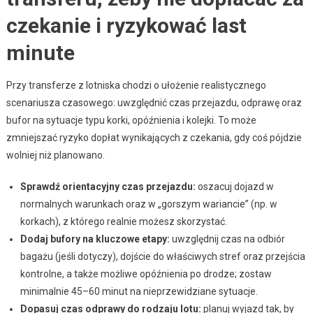
czekanie i ryzykować last
minute
Przy transferze z lotniska chodzi o ułożenie realistycznego
scenariusza czasowego: uwzględnić czas przejazdu, odprawę oraz
bufor na sytuacje typu korki, opóźnienia i kolejki. To może
zmniejszać ryzyko dopłat wynikających z czekania, gdy coś pójdzie
wolniej niż planowano.
Sprawdź orientacyjny czas przejazdu:
oszacuj dojazd w
normalnych warunkach oraz w „gorszym wariancie” (np. w
korkach), z którego realnie możesz skorzystać.
Dodaj bufory na kluczowe etapy:
uwzględnij czas na odbiór
bagażu (jeśli dotyczy), dojście do właściwych stref oraz przejścia
kontrolne, a także możliwe opóźnienia po drodze; zostaw
minimalnie 45–60 minut na nieprzewidziane sytuacje.
Dopasuj czas odprawy do rodzaju lotu:
planuj wyjazd tak, by