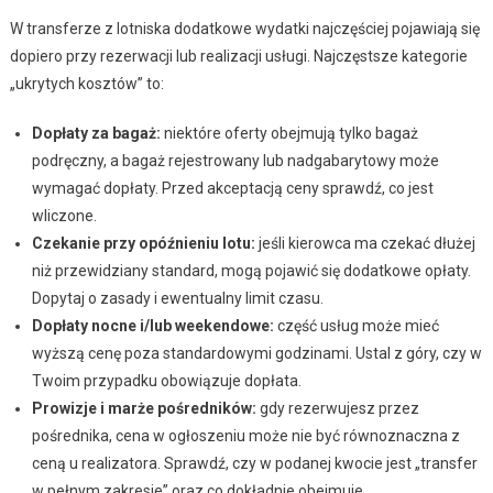
W transferze z lotniska dodatkowe wydatki najczęściej pojawiają się
dopiero przy rezerwacji lub realizacji usługi. Najczęstsze kategorie
„ukrytych kosztów” to:
Dopłaty za bagaż:
niektóre oferty obejmują tylko bagaż
podręczny, a bagaż rejestrowany lub nadgabarytowy może
wymagać dopłaty. Przed akceptacją ceny sprawdź, co jest
wliczone.
Czekanie przy opóźnieniu lotu:
jeśli kierowca ma czekać dłużej
niż przewidziany standard, mogą pojawić się dodatkowe opłaty.
Dopytaj o zasady i ewentualny limit czasu.
Dopłaty nocne i/lub weekendowe:
część usług może mieć
wyższą cenę poza standardowymi godzinami. Ustal z góry, czy w
Twoim przypadku obowiązuje dopłata.
Prowizje i marże pośredników:
gdy rezerwujesz przez
pośrednika, cena w ogłoszeniu może nie być równoznaczna z
ceną u realizatora. Sprawdź, czy w podanej kwocie jest „transfer
w pełnym zakresie” oraz co dokładnie obejmuje.