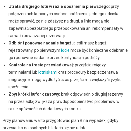
Utrata drugiego lotu w razie opóźnienia pierwszego:
przy
połączeniach kupionych osobno opóźnienie jednego odcinka
może sprawić, że nie zdążysz na drugi, a linie mogą nie
zapewniać bezpłatnego przebookowania ani rekompensaty w
ramach powiązanej rezerwacji.
Odbiór i ponowne nadanie bagażu:
jeśli masz bagaż
rejestrowany, po pierwszym
locie
może być konieczne odebranie
go i ponowne nadanie przed kontynuacją podróży.
Kontrole na trasie przesiadkowej:
przejścia między
terminalami lub
lotniskami
oraz procedury bezpieczeństwa i
imigracyjne mogą wydłużyć czas przejścia i zwiększyć ryzyko
spóźnienia.
Zbyt krótki bufor czasowy:
brak odpowiednio długiej rezerwy
na przesiadkę zwiększa prawdopodobieństwo problemów w
razie opóźnień lub dodatkowych kontroli.
Przy planowaniu warto przygotować plan B na wypadek, gdyby
przesiadka na osobnych biletach się nie udała.