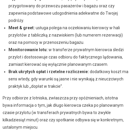
przygotowany do przewozu pasażerów i bagażu oraz czy
zapewnia podstawowe udogodnienia adekwatne do Twojej
podróży.
Meet & greet:
usługa polega na oczekiwaniu kierowcy w hali
przylotów z tabliczką z nazwiskiem (lub numerem rezerwacji)
oraz na pomocy w przenoszeniu bagażu.
Monitorowanie lotu:
w transferze prywatnym kierowca śledzi
przylot i dostosowuje czas odbioru do faktycznego lądowania,
zamiast kierować się wyłącznie planowanym czasem.
Brak ukrytych opłat i rzetelne rozliczenie:
dodatkowy koszt ma
sens wtedy, gdy warunki są jasne i nie wynikają z nieuczciwych
praktyk lub „dopłat w trakcie”.
Przy odbiorze z lotniska, zwłaszcza przy opóźnieniach, istotna
bywa informacja o tym, jak długo kierowca czeka po planowanym
czasie przylotu (w transferach prywatnych bywa to zwykle
kilkadziesiąt minut) oraz czy spotkanie odbywa się w konkretnym,
ustalonym miejscu.