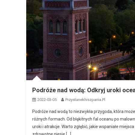
Podróże nad wodą: Odkryj uroki ocean
2022-03-05
Przystanekhiszpania.pl
Podróże nad wodą to niezwykła przygoda, która może
różnych formach. Od błękitnych fal oceanu po malowni
uroki i atrakcje. Warto zgłębić, jakie wspaniałe miejs
zdrowotne niesie […]