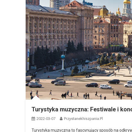
Turystyka muzyczna: Festiwale i kon
2022-03-07
Przystanekhiszpania.pl
Turystyka muzyczna to fascynujący sposób na odkryw