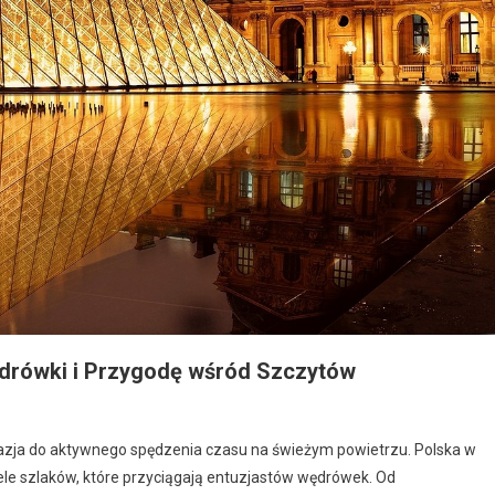
ędrówki i Przygodę wśród Szczytów
 okazja do aktywnego spędzenia czasu na świeżym powietrzu. Polska w
ele szlaków, które przyciągają entuzjastów wędrówek. Od