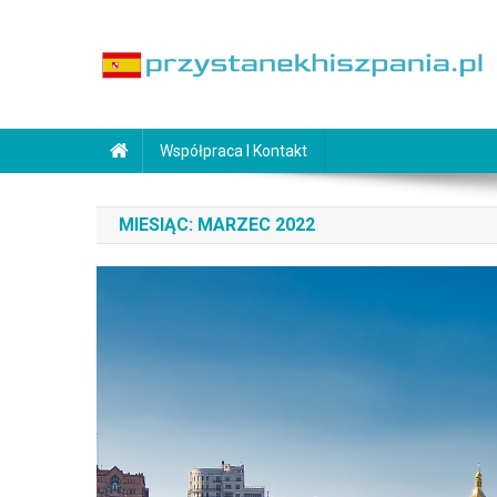
Skip
to
content
PrzystanekHiszpania.pl
Współpraca I Kontakt
MIESIĄC:
MARZEC 2022