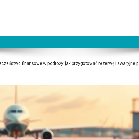
e przepłacić za wyjazd przez zły wybór noclegu – na co zwrócić uwagę i
eczeństwo finansowe w podróży: jak przygotować rezerwę i awaryjne p
e przepłacić za wyjazd przez zły wybór waluty płatności: unikaj przewa
ie przepłacić za wyjazd przez brak porównania wariantów rezerwacji n
e przepłacić za wyjazd przez zły wybór lotniska – jak porównać cenę bil
e przepłacić za wyjazd przez zły wybór noclegu – na co zwrócić uwagę i
eczeństwo finansowe w podróży: jak przygotować rezerwę i awaryjne p