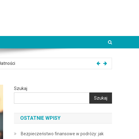
 jak policzyć całkowity koszt
łatności
lutowania i DCC
Szukaj
oclegu
Szukaj
etu i dojazd
 jak policzyć całkowity koszt
OSTATNIE WPISY
łatności
Bezpieczeństwo finansowe w podróży: jak