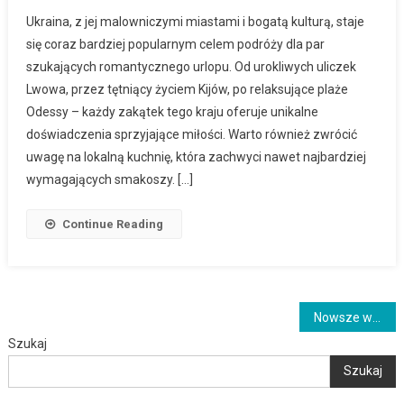
Ukraina, z jej malowniczymi miastami i bogatą kulturą, staje
się coraz bardziej popularnym celem podróży dla par
szukających romantycznego urlopu. Od urokliwych uliczek
Lwowa, przez tętniący życiem Kijów, po relaksujące plaże
Odessy – każdy zakątek tego kraju oferuje unikalne
doświadczenia sprzyjające miłości. Warto również zwrócić
uwagę na lokalną kuchnię, która zachwyci nawet najbardziej
wymagających smakoszy. […]
Continue Reading
Nawigacja
Nowsze wpisy
Szukaj
po
Szukaj
wpisach