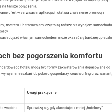
kresie przedświątecznym bywa droższe ze względu na większy popyt.
e na tańsze połączenia.
ie ofert w serwisach i aplikacjach ułatwia znalezienie promocji i
mi, metrem lub tramwajami często są tańsze niż wynajem samochodu
olicy.
nsach dojazd własnym samochodem może okazać się bardziej opłacaln
ach bez pogorszenia komfortu
standardowego hotelu mogą być formy zakwaterowania dopasowane do
e, wynajem mieszkań lub pokoi u gospodarzy, couchsurfing oraz wariant
Uwagi praktyczne
sto wspólne
Sprawdzą się, gdy akceptujesz mniej „hotelowy”