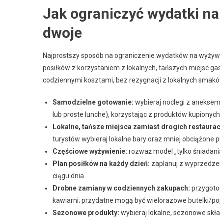
Jak ograniczyć wydatki n
dwoje
Najprostszy sposób na ograniczenie wydatków na wyżyw
posiłków z korzystaniem z lokalnych, tańszych miejsc ga
codziennymi kosztami, bez rezygnacji z lokalnych smakó
Samodzielne gotowanie:
wybieraj noclegi z aneksem
lub proste lunche), korzystając z produktów kupionych
Lokalne, tańsze miejsca zamiast drogich restauracj
turystów wybieraj lokalne bary oraz mniej obciążone 
Częściowe wyżywienie:
rozważ model „tylko śniadania
Plan posiłków na każdy dzień:
zaplanuj z wyprzedzen
ciągu dnia.
Drobne zamiany w codziennych zakupach:
przygotow
kawiarni; przydatne mogą być wielorazowe butelki/poje
Sezonowe produkty:
wybieraj lokalne, sezonowe skład