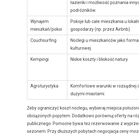
łazienki i możliwość poznania inny
podróżników.
Wynajem
Pokoje lub całe mieszkania u lokal
mieszkań/pokoi
gospodarzy (np. przez Airbnb).
Couchsurfing
Noclegi u mieszkańców jako form
kulturowej.
Kempingi
Niskie koszty i bliskość natury.
Agroturystyka
Komfortowe warunki w rozsądnej 
dużymi miastami.
Żeby ograniczyć koszt noclegu, wybieraj miejsca położone 
obciążonych popytem. Dodatkowo porównuj oferty na różn
publicznego. Pomocne bywa też rezerwowanie z wyprzedz
sezonem. Przy dłuższych pobytach negocjacja ceny może