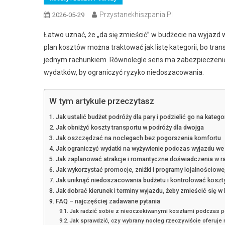
Przystanekhiszpania.pl
2026-05-29
Łatwo uznać, że „da się zmieścić” w budżecie na wyjazd 
plan kosztów można traktować jak listę kategorii, bo tra
jednym rachunkiem. Równolegle sens ma zabezpieczeni
wydatków, by ograniczyć ryzyko niedoszacowania.
W tym artykule przeczytasz
Jak ustalić budżet podróży dla pary i podzielić go na kateg
Jak obniżyć koszty transportu w podróży dla dwojga
Jak oszczędzać na noclegach bez pogorszenia komfortu
Jak ograniczyć wydatki na wyżywienie podczas wyjazdu we
Jak zaplanować atrakcje i romantyczne doświadczenia w 
Jak wykorzystać promocje, zniżki i programy lojalnościowe,
Jak uniknąć niedoszacowania budżetu i kontrolować koszt
Jak dobrać kierunek i terminy wyjazdu, żeby zmieścić się w
FAQ – najczęściej zadawane pytania
Jak radzić sobie z nieoczekiwanymi kosztami podczas po
Jak sprawdzić, czy wybrany nocleg rzeczywiście oferuje 