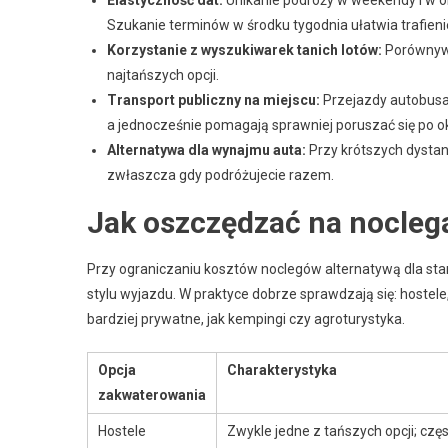
Elastyczność dat:
Unikanie podróży w weekendy i w o
Szukanie terminów w środku tygodnia ułatwia trafieni
Korzystanie z wyszukiwarek tanich lotów:
Porównywan
najtańszych opcji.
Transport publiczny na miejscu:
Przejazdy autobusa
a jednocześnie pomagają sprawniej poruszać się po ok
Alternatywa dla wynajmu auta:
Przy krótszych dysta
zwłaszcza gdy podróżujecie razem.
Jak oszczędzać na nocleg
Przy ograniczaniu kosztów noclegów alternatywą dla 
stylu wyjazdu. W praktyce dobrze sprawdzają się: hostel
bardziej prywatne, jak kempingi czy agroturystyka.
Opcja
Charakterystyka
zakwaterowania
Hostele
Zwykle jedne z tańszych opcji; czę