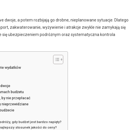
we dwoje, a potem rozbijają go drobne, nieplanowane sytuacje. Dlatego
nsport, zakwaterowanie, wyżywienie i atrakcje zwykle nie zamykają się
e się ubezpieczeniem podróżnym oraz systematyczna kontrola
orie wydatków
 dwoje
ramach budżetu
 by nie przepłacać
y nieprzewidziane
 budżecie
dróży, gdy budżet jest bardzo napięty?
najlepszy stosunek jakości do ceny?