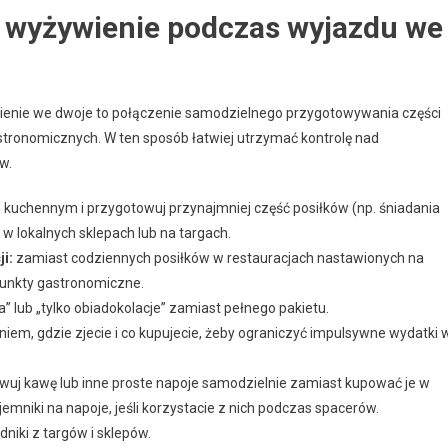
a wyżywienie podczas wyjazdu we
ienie we dwoje to połączenie samodzielnego przygotowywania części
stronomicznych. W ten sposób łatwiej utrzymać kontrolę nad
w.
 kuchennym i przygotowuj przynajmniej część posiłków (np. śniadania
 w lokalnych sklepach lub na targach.
i:
zamiast codziennych posiłków w restauracjach nastawionych na
punkty gastronomiczne.
” lub „tylko obiadokolacje” zamiast pełnego pakietu.
iem, gdzie zjecie i co kupujecie, żeby ograniczyć impulsywne wydatki 
uj kawę lub inne proste napoje samodzielnie zamiast kupować je w
mniki na napoje, jeśli korzystacie z nich podczas spacerów.
niki z targów i sklepów.